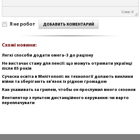
Слов: 0
Я не робот
ДОБАВИТЬ КОМЕНТАРИЙ
Схожі новини:
Легкі способи додати омега-3 до раціону
Не вистачає стажу для пенсії: що можуть отримати українці
після 65 років
Сучасна освіта в Мелітополі: як технології долають виклики
війни та зберігають зв'язок із рідною громадою
Как ухаживать за грилем, чтобы он прослужил много сезонов
Вентилятор з пультом дистанційного керування: чи варто
переплачувати