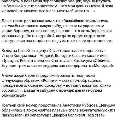
работать. А пока меня переполняют эмоции, ведь выступать
на большой сцене с оркестром – это моя давняя мечта. Я пела
и в какой-то момент осознала: мечты сбываются…»
Даша также рассказала нам, что в ближайшие эфиры очень
хотела бы исполнить какую-нибудь песню на украинском
языке. Впрочем, по ее словам, главное – это не выбор песни, а
моральная работа над собой, когда во время подготовки
выступления она старается не думать ни о чем постороннем.
Вслед за Дашей на сцену «Х-фактора» вышли подопечные
Игоря Кондратюка – Андрей, Володя и Саша из коллектива
«Триода». Ребята спели хит Святослава Вакарчука «Обійми».
Звучное трехголосие вынудило зал скандировать «Молодцы!»
А член жюри Серега предложил развить тему песни
следующим образом: «Коллеги, – сказал он, обращаясь,
прежде всего, к Сергею Соседову, – вот мы с вами постоянно
ссоримся… Давайте забудем о вражде: давайте будем
обниматься!»
Третьей свой номер представила Анастасия Рубцова. Девушка
облачилась в яркое желтое платье и спела зажигательную «It's
Raining Men» из репертуара Джерри Холливел. Под стать