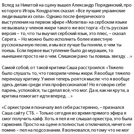
Вслед за Никитой на сцену вышел Александр Порядинский, про
которого Игорь Кондратюк сказал: «Все лучшие украинские
люди вышли из села». Однако после феерического
выступления на первом эфире «Молитва» на сербском языке
не вызвала у членов жюри такого же восторга: «Есть русская
версия – то, что ты выучил сербский язык, это плюс, – сказал
Серега. – Но можно было исполнить более известную
русскоязычную песню, и мы все лучше бы поняли, о чем ты
поешь. Если первое выступление было до мурашек, то
нынешнее просто ни о чем. Слишком рано ты ловишь звезду…»
Самой собой, от такой критики Саша расстроился: «Тяжело
было слушать то, что говорили члены жюри. Я вообще тяжело
переношу критику. У меня теперь роятся мысли: что я вообще
здесь делаю среди этих профессионалов? Но я говорю себе:
парень, успокойся, ты сделал всё, что мог. Да и, как ни крути, а
критика помогает идти вперед…»
«С оркестром я поначалу вел себя растерянно, – признался
Саша сайту СТБ. – Только сегодня во время прямого эфира я
смог получить кайф. Хоть я пел и не слышал оркестра, это была
гармония. Просто на сцене я полностью отключился, ничего не
помню – пел на подсознании. Я волновался, потому что не мог