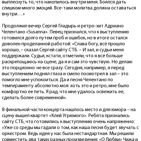
выплеснуть то, что накопилось внутри меня. Боялся дать
слишком много эмоций. Все-таки молитва должна оставаться
внутри…»
Продолжил вечер Сергей Гладырь и ретро-хит Адриано
Челентано «Susanna». Певец признался, что к выступлению
готовился долго путем проб и ошибок, но в итоге остался
доволен проделанной работой: «Слава богу, всё прошло
хорошо, – сказал Сергей сайту СТБ. – И зал, и судьи меня
поддержали. Судьи, кстати, отметили, что я всё больше
раскрепощаюсь на сцене, да я и сам это чувствую. Но делаю
это порционно: не все сразу. Сегодня, например, я перед
выступлением поднял глаза и смело посмотрел в зал – это
помогло мне успокоиться. Да и песня Челентано по
темпераменту абсолютно моя: хоть это и ретро, мне было
комфортно ее петь. Я рад, что мне удалось освежить ее,
сделать более современной».
В финальной части концерта нашлось место и для юмора – на
сцену вышел квартет «Клей Угрюмого». Ребята признались
сайту СТБ, что готовились к выступлению очень напряженно:
«Уже со среды мы гадали о том, как наша песня будет звучать с
оркестром. Ведь идея у нас была нестандартная. Мы решили
совместить два таких разных произведения: «О Любви» Чижа и