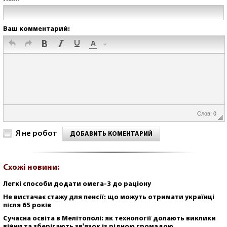
Ваш комментарий:
Слов: 0
Я не робот
ДОБАВИТЬ КОМЕНТАРИЙ
Схожі новини:
Легкі способи додати омега-3 до раціону
Не вистачає стажу для пенсії: що можуть отримати українці
після 65 років
Сучасна освіта в Мелітополі: як технології долають виклики
війни та зберігають зв'язок із рідною громадою