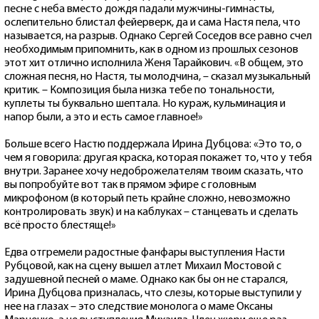
песне с неба вместо дождя падали мужчины-гимнасты,
ослепительно блистал фейерверк, да и сама Настя пела, что
называется, на разрыв. Однако Сергей Соседов все равно счел
необходимым припомнить, как в одном из прошлых сезонов
этот хит отлично исполнила Женя Тарайкович. «В общем, это
сложная песня, но Настя, ты молодчина, – сказал музыкальный
критик. – Композиция была низка тебе по тональности,
куплеты ты буквально шептала. Но кураж, кульминация и
напор были, а это и есть самое главное!»
Больше всего Настю поддержала Ирина Дубцова: «Это то, о
чем я говорила: другая краска, которая покажет то, что у тебя
внутри. Заранее хочу недоброжелателям твоим сказать, что
вы попробуйте вот так в прямом эфире с головным
микрофоном (в который петь крайне сложно, невозможно
контролировать звук) и на каблуках – станцевать и сделать
всё просто блестяще!»
Едва отгремели радостные фанфары выступления Насти
Рубцовой, как на сцену вышел атлет Михаил Мостовой с
задушевной песней о маме. Однако как бы он не старался,
Ирина Дубцова призналась, что слезы, которые выступили у
нее на глазах – это следствие монолога о маме Оксаны