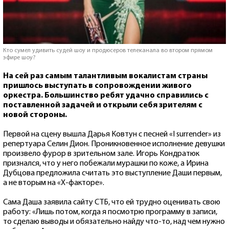
Кто сумел удивить судей шоу и продюсеров телеканала во втором прямом
эфире шоу?
На сей раз самым талантливым вокалистам страны
пришлось выступать в сопровождении живого
оркестра. Большинство ребят удачно справились с
поставленной задачей и открыли себя зрителям с
новой стороны.
Первой на сцену вышла Дарья Ковтун с песней «I surrender» из
репертуара Селин Дион. Проникновенное исполнение девушки
произвело фурор в зрительном зале. Игорь Кондратюк
признался, что у него побежали мурашки по коже, а Ирина
Дубцова предложила считать это выступление Даши первым,
а не вторым на «Х-факторе».
Сама Даша заявила сайту СТБ, что ей трудно оценивать свою
работу: «Лишь потом, когда я посмотрю программу в записи,
то сделаю выводы и обязательно найду что-то, над чем нужно