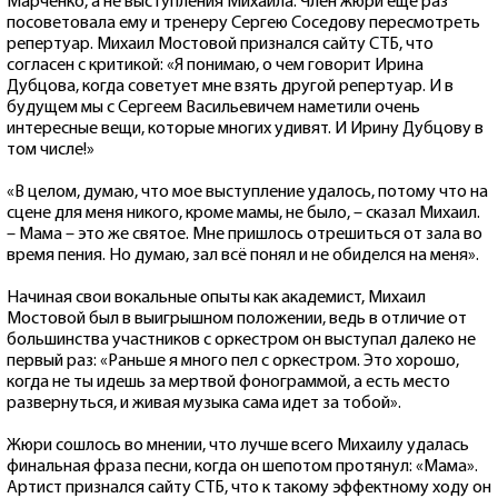
Марченко, а не выступления Михаила. Член жюри еще раз
посоветовала ему и тренеру Сергею Соседову пересмотреть
репертуар. Михаил Мостовой признался сайту СТБ, что
согласен с критикой: «Я понимаю, о чем говорит Ирина
Дубцова, когда советует мне взять другой репертуар. И в
будущем мы с Сергеем Васильевичем наметили очень
интересные вещи, которые многих удивят. И Ирину Дубцову в
том числе!»
«В целом, думаю, что мое выступление удалось, потому что на
сцене для меня никого, кроме мамы, не было, – сказал Михаил.
– Мама – это же святое. Мне пришлось отрешиться от зала во
время пения. Но думаю, зал всё понял и не обиделся на меня».
Начиная свои вокальные опыты как академист, Михаил
Мостовой был в выигрышном положении, ведь в отличие от
большинства участников с оркестром он выступал далеко не
первый раз: «Раньше я много пел с оркестром. Это хорошо,
когда не ты идешь за мертвой фонограммой, а есть место
развернуться, и живая музыка сама идет за тобой».
Жюри сошлось во мнении, что лучше всего Михаилу удалась
финальная фраза песни, когда он шепотом протянул: «Мама».
Артист признался сайту СТБ, что к такому эффектному ходу он