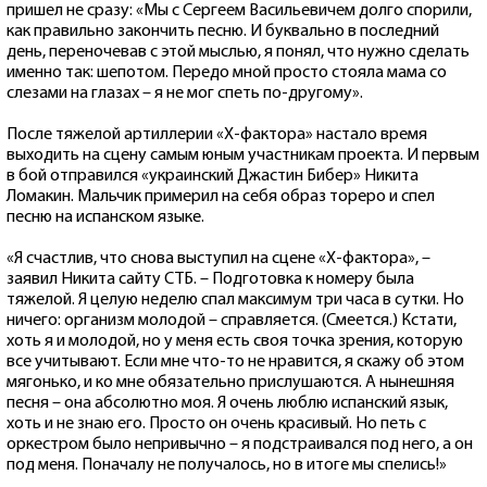
пришел не сразу: «Мы с Сергеем Васильевичем долго спорили,
как правильно закончить песню. И буквально в последний
день, переночевав с этой мыслью, я понял, что нужно сделать
именно так: шепотом. Передо мной просто стояла мама со
слезами на глазах – я не мог спеть по-другому».
После тяжелой артиллерии «Х-фактора» настало время
выходить на сцену самым юным участникам проекта. И первым
в бой отправился «украинский Джастин Бибер» Никита
Ломакин. Мальчик примерил на себя образ тореро и спел
песню на испанском языке.
«Я счастлив, что снова выступил на сцене «Х-фактора», –
заявил Никита сайту СТБ. – Подготовка к номеру была
тяжелой. Я целую неделю спал максимум три часа в сутки. Но
ничего: организм молодой – справляется. (Смеется.) Кстати,
хоть я и молодой, но у меня есть своя точка зрения, которую
все учитывают. Если мне что-то не нравится, я скажу об этом
мягонько, и ко мне обязательно прислушаются. А нынешняя
песня – она абсолютно моя. Я очень люблю испанский язык,
хоть и не знаю его. Просто он очень красивый. Но петь с
оркестром было непривычно – я подстраивался под него, а он
под меня. Поначалу не получалось, но в итоге мы спелись!»