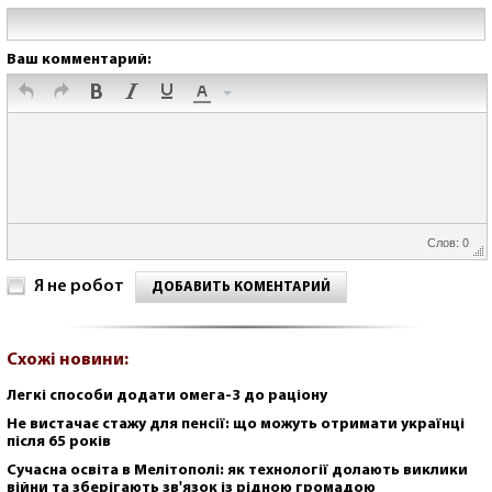
Ваш комментарий:
Слов: 0
Я не робот
ДОБАВИТЬ КОМЕНТАРИЙ
Схожі новини:
Легкі способи додати омега-3 до раціону
Не вистачає стажу для пенсії: що можуть отримати українці
після 65 років
Сучасна освіта в Мелітополі: як технології долають виклики
війни та зберігають зв'язок із рідною громадою