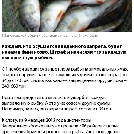
В Запорожской области объявили запрет на рыбную ловлю
Каждый, кто осушается введенного запрета, будет
наказан финансово. Штрафы начисляются за каждую
выловленную рыбину.
С 1 ноября вводится запрет лова рыбы на зимовальных ямах.
Тем, кто нарушит запрет с помощью удочки грозит штраф от
34 до 170 грн; с использованием запрещенных орудий лова –
240-680 грн.
При этом придется возместить и ущерб за каждую
выловленную рыбку. А это уже совсем другие суммы.
Например, за каждого карася штраф составит 34 грн.
К слову, за 9 месяцев 2013 года инспекторы
Запорожьерыбоохраны уже провели 506 рейдов с целью
пресечения браконьерского лова рыбы. Упор был сделан