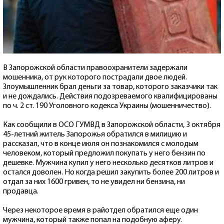
В Запорожской области правоохранители задержали
мошенника, от рук которого пострадали двое людей.
Злоумышленник брал деньги за товар, которого заказчики так
и не дождались. Действия подозреваемого квалифицированы
по ч. 2 ст. 190 Уголовного кодекса Украины (мошенничество).
Как сообщили в ОСО ГУМВД в Запорожской области, 3 октября
45-летний житель Запорожья обратился в милицию и
рассказал, что в конце июля он познакомился с молодым
человеком, который предложил покупать у него бензин по
дешевке. Мужчина купил у него несколько десятков литров и
остался доволен. Но когда решил закупить более 200 литров и
отдал за них 1600 гривен, то не увидел ни бензина, ни
продавца.
Через некоторое время в райотдел обратился еще один
мужчина, который также попал на подобную аферу.