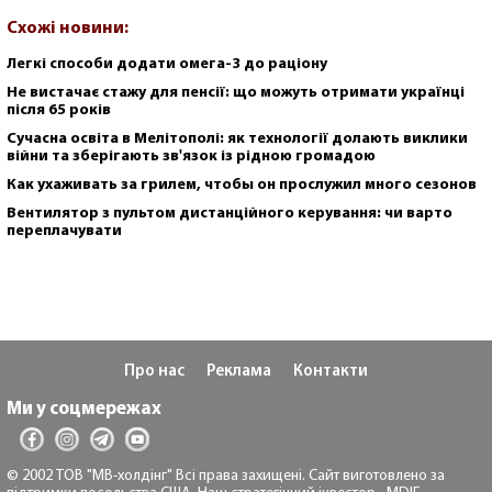
Схожі новини:
Легкі способи додати омега-3 до раціону
Не вистачає стажу для пенсії: що можуть отримати українці
після 65 років
Сучасна освіта в Мелітополі: як технології долають виклики
війни та зберігають зв'язок із рідною громадою
Как ухаживать за грилем, чтобы он прослужил много сезонов
Вентилятор з пультом дистанційного керування: чи варто
переплачувати
Про нас
Реклама
Контакти
Ми у соцмережах
© 2002 ТОВ "МВ-холдінг" Всі права захищені. Сайт виготовлено за