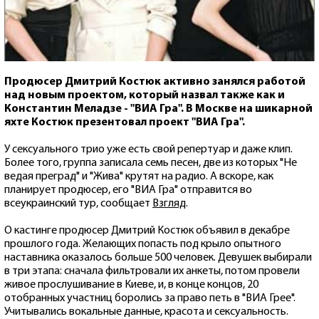
Продюсер Дмитрий Костюк активно занялся работой
над новым проектом, который назвал также как и
Константин Меладзе - "ВИА Гра". В Москве на шикарной
яхте Костюк презентовал проект "ВИА Гра".
У сексуального трио уже есть свой репертуар и даже клип.
Более того, группа записала семь песен, две из которых "Не
ведая преград" и "Жива" крутят на радио. А вскоре, как
планирует продюсер, его "ВИА Гра" отправится во
всеукраинский тур, сообщает
Взгляд
.
О кастинге продюсер Дмитрий Костюк объявил в декабре
прошлого года. Желающих попасть под крыло опытного
наставника оказалось больше 500 человек. Девушек выбирали
в три этапа: сначала фильтровали их анкеты, потом провели
живое прослушивание в Киеве, и, в конце концов, 20
отобранных участниц боролись за право петь в "ВИА Грее".
Учитывались вокальные данные, красота и сексуальность.