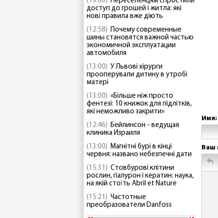
(19:00)
Переселенцям спростили
доступ до грошей і житла: які
нові правила вже діють
(12:58)
Почему современные
шины становятся важной частью
экономичной эксплуатации
автомобиля
(13:00)
У Львові хірурги
прооперували дитину в утробі
матері
(13:00)
«Більше ніж просто
фентезі: 10 книжок для підлітків,
які неможливо закрити»
Имя:
(12:46)
Бейлинсон - ведущая
клиника Израиля
(13:00)
Магнітні бурі в кінці
Ваш 
червня: названо небезпечні дати
(15:31)
Стовбурові клітини
рослин, гіалурон і кератин: наука,
на якій стоїть Abril et Nature
(15:21)
Частотные
преобразователи Danfoss