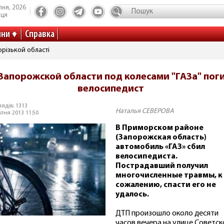
пня, 2026
иця
ини
Справка
різькой області
 Запорожской области под колесами "ГАЗа" пог
велосипедист
ядів: 1313
Наталья СЕВЕРОВА
тня 2013 11:50
В Приморском районе
(Запорожская область)
автомобиль «ГАЗ» сбил
велосипедиста.
Пострадавший получил
многочисленные травмы, к
сожалению, спасти его не
удалось.
ДТП произошло около десяти
часов вечера на улице Советск