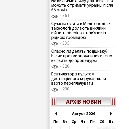
Не вистачає стажу для пенсії: що
можуть отримати українці після
65 років
361
Сучасна освіта в Мелітополі: як
технології долають виклики
війни та зберігають зв'язок із
рідною громадою
335
Опасно ли делать подшивку?
Какие противопоказания важно
выявить до процедуры
320
Вентилятор з пультом
дистанційного керування: чи
варто переплачувати
290
АРХІВ НОВИН
Август 2026
Пн
Вт
Ср
Чт
Пт
Сб
Вс