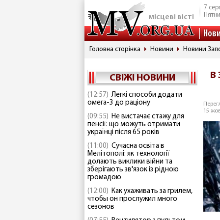
7 сер
Пятн
місцеві вісті
Нов
Головна сторінка
Новини
Новини Запо
В
СВІЖІ НОВИНИ
(12:57)
Легкі способи додати
омега-3 до раціону
Перегл
15 жов
(09:55)
Не вистачає стажу для
пенсії: що можуть отримати
українці після 65 років
(11:00)
Сучасна освіта в
Мелітополі: як технології
долають виклики війни та
зберігають зв'язок із рідною
громадою
(12:00)
Как ухаживать за грилем,
чтобы он прослужил много
сезонов