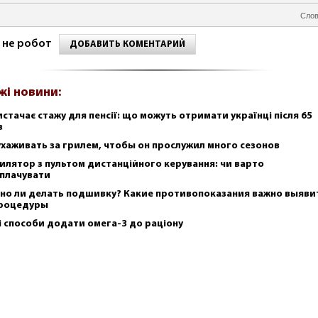
Слов
 не робот
ДОБАВИТЬ КОМЕНТАРИЙ
жі новини:
истачає стажу для пенсії: що можуть отримати українці після 65
в
ухаживать за грилем, чтобы он прослужил много сезонов
илятор з пультом дистанційного керування: чи варто
плачувати
но ли делать подшивку? Какие противопоказания важно выяви
роцедуры
і способи додати омега-3 до раціону