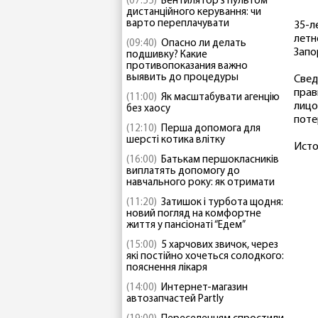
(07:55)
Вентилятор з пультом
дистанційного керування: чи
варто переплачувати
35-л
летн
(09:40)
Опасно ли делать
Запо
подшивку? Какие
противопоказания важно
выявить до процедуры
Свед
прав
(11:00)
Як масштабувати агенцію
лицо
без хаосу
поте
(12:10)
Перша допомога для
шерсті котика влітку
Исто
(16:00)
Батькам першокласників
виплатять допомогу до
навчального року: як отримати
(11:20)
Затишок і турбота щодня:
новий погляд на комфортне
життя у пансіонаті “Едем”
(15:00)
5 харчових звичок, через
які постійно хочеться солодкого:
пояснення лікаря
(14:00)
Интернет-магазин
автозапчастей Partly