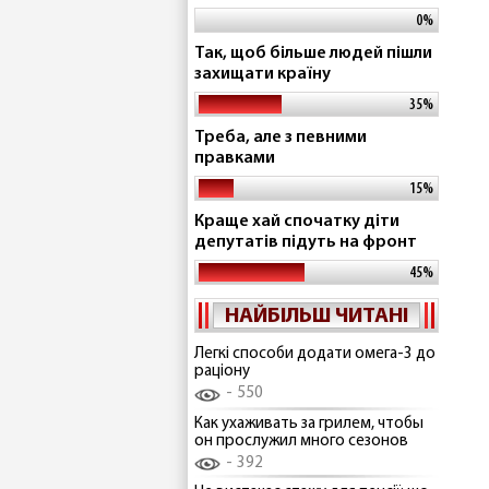
0%
Так, щоб більше людей пішли
захищати країну
35%
Треба, але з певними
правками
15%
Краще хай спочатку діти
депутатів підуть на фронт
45%
НАЙБІЛЬШ ЧИТАНІ
Легкі способи додати омега-3 до
раціону
550
Как ухаживать за грилем, чтобы
он прослужил много сезонов
392