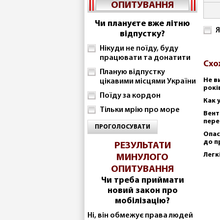
ОПИТУВАННЯ
Чи плануєте вже літню
Я
відпустку?
Нікуди не поїду, буду
працювати та донатити
Схо
Планую відпустку
Не в
цікавими місцями України
рокі
Поїду за кордон
Как 
Тільки мрію про море
Вент
пере
ПРОГОЛОСУВАТИ
Опас
до п
РЕЗУЛЬТАТИ
Легк
МИНУЛОГО
ОПИТУВАННЯ
Чи треба приймати
новий закон про
мобілізацію?
Ні, він обмежує права людей