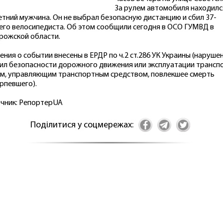
За рулем автомобиля находилс
етний мужчина. Он не выбрал безопасную дистанцию ​​и сбил 37-
его велосипедиста. Об этом сообщили сегодня в ОСО ГУМВД в
рожской области.
ения о событии внесены в ЕРДР по ч.2 ст.286 УК Украины (наруше
ил безопасности дорожного движения или эксплуатации трансп
м, управляющим транспортным средством, повлекшее смерть
рпевшего).
чник:
РепортерUA
Поділитися у соцмережах: