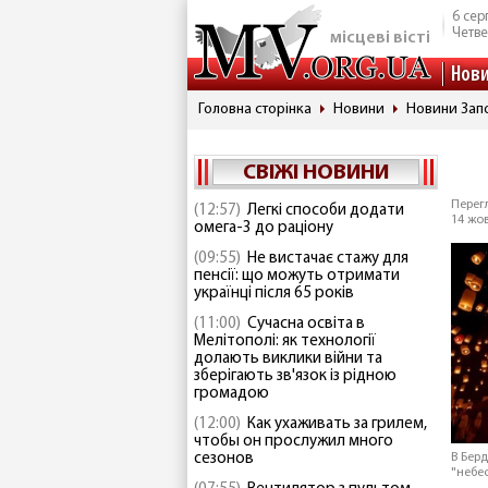
6 сер
Четве
місцеві вісті
Нов
Головна сторінка
Новини
Новини Запо
СВІЖІ НОВИНИ
Перегл
(12:57)
Легкі способи додати
14 жов
омега-3 до раціону
(09:55)
Не вистачає стажу для
пенсії: що можуть отримати
українці після 65 років
(11:00)
Сучасна освіта в
Мелітополі: як технології
долають виклики війни та
зберігають зв'язок із рідною
громадою
(12:00)
Как ухаживать за грилем,
чтобы он прослужил много
сезонов
В Бер
"небе