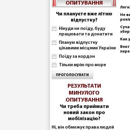
ОПИТУВАННЯ
Легк
Чи плануєте вже літню
Не в
відпустку?
рокі
Суча
Нікуди не поїду, буду
збер
працювати та донатити
Как 
Планую відпустку
Вент
цікавими місцями України
пере
Поїду за кордон
Тільки мрію про море
ПРОГОЛОСУВАТИ
РЕЗУЛЬТАТИ
МИНУЛОГО
ОПИТУВАННЯ
Чи треба приймати
новий закон про
мобілізацію?
Ні, він обмежує права людей