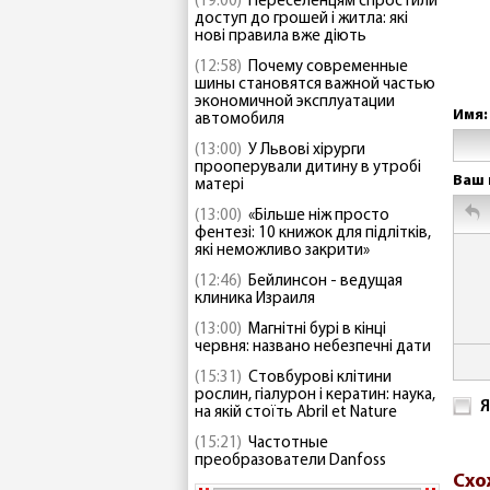
(19:00)
Переселенцям спростили
доступ до грошей і житла: які
нові правила вже діють
(12:58)
Почему современные
шины становятся важной частью
экономичной эксплуатации
Имя:
автомобиля
(13:00)
У Львові хірурги
прооперували дитину в утробі
Ваш 
матері
(13:00)
«Більше ніж просто
фентезі: 10 книжок для підлітків,
які неможливо закрити»
(12:46)
Бейлинсон - ведущая
клиника Израиля
(13:00)
Магнітні бурі в кінці
червня: названо небезпечні дати
(15:31)
Стовбурові клітини
рослин, гіалурон і кератин: наука,
Я
на якій стоїть Abril et Nature
(15:21)
Частотные
преобразователи Danfoss
Схо