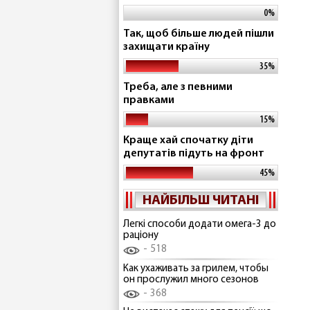
0%
Так, щоб більше людей пішли
захищати країну
35%
Треба, але з певними
правками
15%
Краще хай спочатку діти
депутатів підуть на фронт
45%
НАЙБІЛЬШ ЧИТАНІ
Легкі способи додати омега-3 до
раціону
518
Как ухаживать за грилем, чтобы
он прослужил много сезонов
368