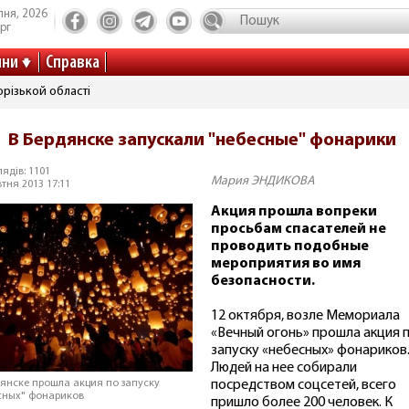
пня, 2026
рг
ини
Справка
різькой області
В Бердянске запускали "небесные" фонарики
ядів: 1101
Мария ЭНДИКОВА
тня 2013 17:11
Акция прошла вопреки
просьбам спасателей не
проводить подобные
мероприятия во имя
безопасности.
12 октября, возле Мемориала
«Вечный огонь» прошла акция 
запуску «небесных» фонариков
Людей на нее собирали
посредством соцсетей, всего
дянске прошла акция по запуску
сных" фонариков
пришло более 200 человек. К