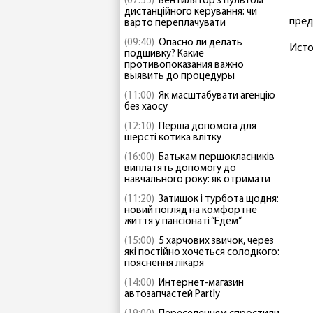
(07:55)
Вентилятор з пультом
дистанційного керування: чи
пред
варто переплачувати
(09:40)
Опасно ли делать
Исто
подшивку? Какие
противопоказания важно
выявить до процедуры
(11:00)
Як масштабувати агенцію
без хаосу
(12:10)
Перша допомога для
шерсті котика влітку
(16:00)
Батькам першокласників
виплатять допомогу до
навчального року: як отримати
(11:20)
Затишок і турбота щодня:
новий погляд на комфортне
життя у пансіонаті “Едем”
(15:00)
5 харчових звичок, через
які постійно хочеться солодкого:
пояснення лікаря
(14:00)
Интернет-магазин
автозапчастей Partly