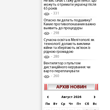
Не вистачає стажу для пенсії: що
можуть отримати українці після
65 років
331
Опасно ли делать подшивку?
Какие противопоказания важно
выявить до процедуры
298
Сучасна освіта в Мелітополі: як
технології долають виклики
війни та зберігають зв'язок із
рідною громадою
280
Вентилятор з пультом
дистанційного керування: чи
варто переплачувати
260
АРХІВ НОВИН
Август 2026
Пн
Вт
Ср
Чт
Пт
Сб
Вс