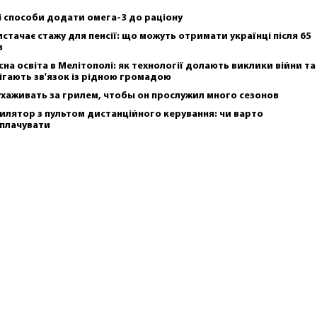
і способи додати омега-3 до раціону
истачає стажу для пенсії: що можуть отримати українці після 65
в
сна освіта в Мелітополі: як технології долають виклики війни та
ігають зв'язок із рідною громадою
ухаживать за грилем, чтобы он прослужил много сезонов
илятор з пультом дистанційного керування: чи варто
плачувати