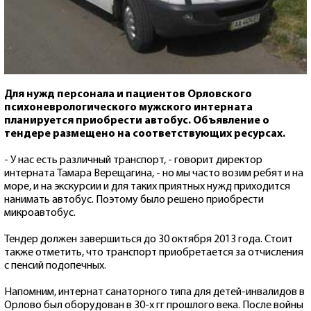
Для нужд персонала и пациентов Орловского
психоневрологического мужского интерната
планируется приобрести автобус. Объявление о
тендере размещено на соответствующих ресурсах.
- У нас есть различный транспорт, - говорит директор
интерната Тамара Верещагина, - но мы часто возим ребят и на
море, и на экскурсии и для таких приятных нужд приходится
нанимать автобус. Поэтому было решено приобрести
микроавтобус.
Тендер должен завершиться до 30 октября 2013 года. Стоит
также отметить, что транспорт приобретается за отчисления
с пенсий подопечных.
Напомним, интернат санаторного типа для детей-инвалидов в
Орлово был оборудован в 30-х гг прошлого века. После войны