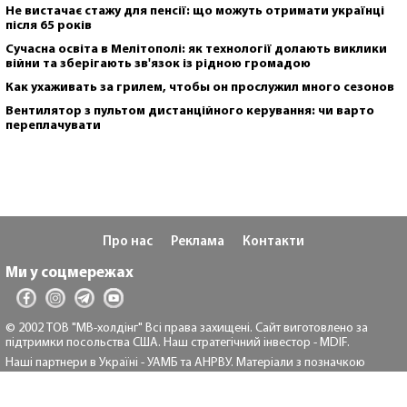
Не вистачає стажу для пенсії: що можуть отримати українці
після 65 років
Сучасна освіта в Мелітополі: як технології долають виклики
війни та зберігають зв'язок із рідною громадою
Как ухаживать за грилем, чтобы он прослужил много сезонов
Вентилятор з пультом дистанційного керування: чи варто
переплачувати
Про нас
Реклама
Контакти
Ми у соцмережах
© 2002 ТОВ "МВ-холдінг" Всі права захищені. Сайт виготовлено за
підтримки посольства США. Наш стратегічний інвестор - MDIF.
Наші партнери в Україні - УАМБ та АНРВУ. Матеріали з позначкою
"Реклама" та "*" розміщуються на правах реклами.