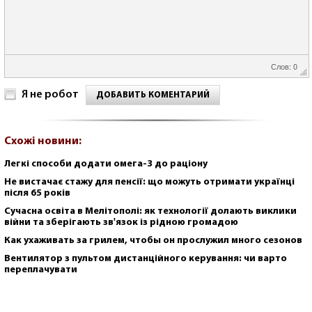
Слов: 0
Я не робот
ДОБАВИТЬ КОМЕНТАРИЙ
Схожі новини:
Легкі способи додати омега-3 до раціону
Не вистачає стажу для пенсії: що можуть отримати українці
після 65 років
Сучасна освіта в Мелітополі: як технології долають виклики
війни та зберігають зв'язок із рідною громадою
Как ухаживать за грилем, чтобы он прослужил много сезонов
Вентилятор з пультом дистанційного керування: чи варто
переплачувати