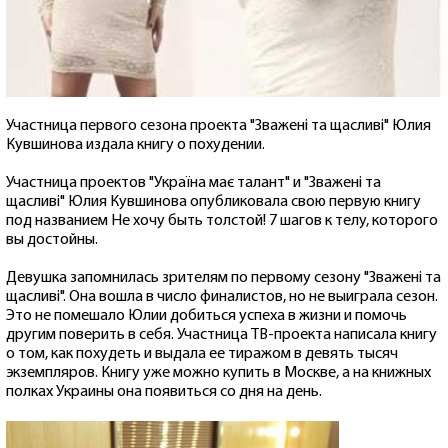
Участница первого сезона проекта "Зважені та щасливі" Юлия
Кувшинова издала книгу о похудении.
Участница проектов "Україна має талант" и "Зважені та
щасливі" Юлия Кувшинова опубликовала свою первую книгу
под названием Не хочу быть толстой! 7 шагов к телу, которого
вы достойны.
Девушка запомнилась зрителям по первому сезону "Зважені та
щасливі". Она вошла в число финалистов, но не выиграла сезон.
Это не помешало Юлии добиться успеха в жизни и помочь
другим поверить в себя. Участница ТВ-проекта написала книгу
о том, как похудеть и выдала ее тиражом в девять тысяч
экземпляров. Книгу уже можно купить в Москве, а на книжных
полках Украины она появиться со дня на день.