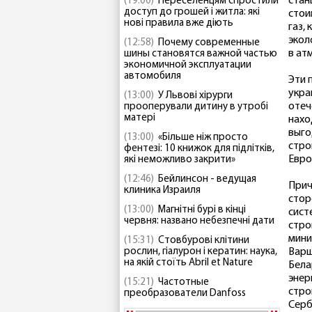
стан
(19:00)
Переселенцям спростили
доступ до грошей і житла: які
стои
нові правила вже діють
газ,
экол
(12:58)
Почему современные
в ат
шины становятся важной частью
экономичной эксплуатации
автомобиля
Эти 
укра
(13:00)
У Львові хірурги
отеч
прооперували дитину в утробі
матері
нахо
выго
(13:00)
«Більше ніж просто
стро
фентезі: 10 книжок для підлітків,
Евро
які неможливо закрити»
(12:46)
Бейлинсон - ведущая
Прич
клиника Израиля
стор
(13:00)
Магнітні бурі в кінці
сист
червня: названо небезпечні дати
стро
мини
(15:31)
Стовбурові клітини
рослин, гіалурон і кератин: наука,
Варш
на якій стоїть Abril et Nature
Бела
энер
(15:21)
Частотные
стро
преобразователи Danfoss
Серб