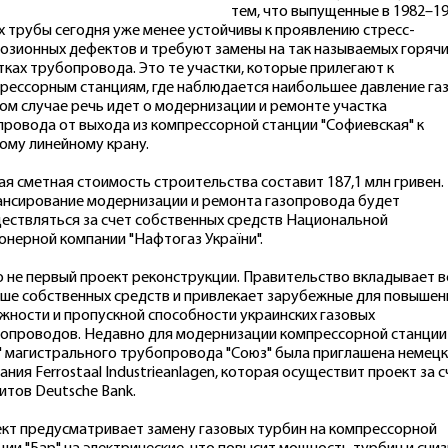
тем, что выпущенные в 1982–1
х трубы сегодня уже менее устойчивы к проявлению стресс-
озионных дефектов и требуют замены на так называемых горяч
тках трубопровода. Это те участки, которые прилегают к
рессорным станциям, где наблюдается наибольшее давление газ
ом случае речь идет о модернизации и ремонте участка
провода от выхода из компрессорной станции "Софиевская" к
ому линейному крану.
я сметная стоимость строительства составит 187,1 млн гривен.
нсирование модернизации и ремонта газопровода будет
ествляться за счет собственных средств Национальной
онерной компании "Нафтогаз України".
о не первый проект реконструкции. Правительство вкладывает в
ше собственных средств и привлекает зарубежные для повышен
жности и пропускной способности украинских газовых
опроводов. Недавно для модернизации компрессорной станции
" магистрального трубопровода "Союз" была приглашена немец
ания Ferrostaal Industrieanlagen, которая осуществит проект за с
итов Deutsche Bank.
кт предусматривает замену газовых турбин на компрессорной