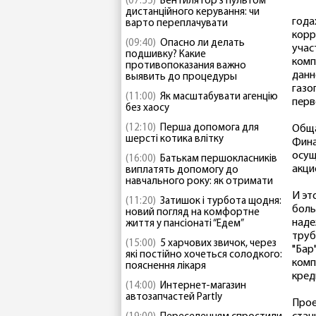
(07:55)
Вентилятор з пультом
дистанційного керування: чи
года
варто переплачувати
корр
(09:40)
Опасно ли делать
учас
подшивку? Какие
комп
противопоказания важно
данн
выявить до процедуры
газо
(11:00)
Як масштабувати агенцію
перв
без хаосу
(12:10)
Перша допомога для
Обща
шерсті котика влітку
Фина
осущ
(16:00)
Батькам першокласників
акци
виплатять допомогу до
навчального року: як отримати
И эт
(11:20)
Затишок і турбота щодня:
боль
новий погляд на комфортне
наде
життя у пансіонаті “Едем”
труб
(15:00)
5 харчових звичок, через
"Бар
які постійно хочеться солодкого:
комп
пояснення лікаря
кред
(14:00)
Интернет-магазин
автозапчастей Partly
Прое