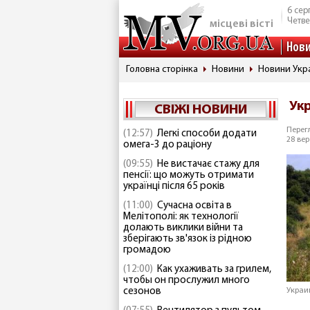
6 сер
Четве
місцеві вісті
Нов
Головна сторінка
Новини
Новини Укр
Ук
СВІЖІ НОВИНИ
Перегл
(12:57)
Легкі способи додати
28 вер
омега-3 до раціону
(09:55)
Не вистачає стажу для
пенсії: що можуть отримати
українці після 65 років
(11:00)
Сучасна освіта в
Мелітополі: як технології
долають виклики війни та
зберігають зв'язок із рідною
громадою
(12:00)
Как ухаживать за грилем,
чтобы он прослужил много
сезонов
Украи