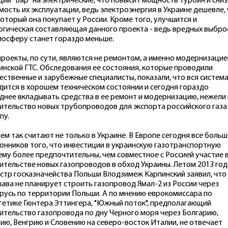
ции "Бар" на электрические, что повысит мощность турбин и сни
мость их эксплуатации, ведь электроэнергия в Украине дешевле,
 который она покупает у России. Кроме того, улучшится и
огическая составляющая данного проекта - ведь вредных выбро
мосферу станет гораздо меньше.
проекты, по сути, являются не ремонтом, а именно модернизацие
инской ГТС. Обследования ее состояния, которые проводили
ественные и зарубежные специалисты, показали, что вся систем
дится в хорошем техническом состоянии и сегодня гораздо
днее вкладывать средства в ее ремонт и модернизацию, нежели 
ительство новых трубопроводов для экспорта российского газа
пу.
ем так считают не только в Украине. В Европе сегодня все больш
онников того, что инвестиции в украинскую газотранспортную
ему более предпочтительны, чем совместное с Россией участие 
ительстве новых газопроводов в обход Украины. Летом 2013 год
стр госказначейства Польши Влодзимеж Карпинский заявил, что
ава не планирует строить газопровод Ямал-2 из России через
русь по территории Польши. А по мнению еврокомиссара по
гетике Гюнтера Эттингера, "Южный поток", предполагающий
ительство газопровода по дну Черного моря через Болгарию,
ию, Венгрию и Словению на северо-восток Италии, не отвечает