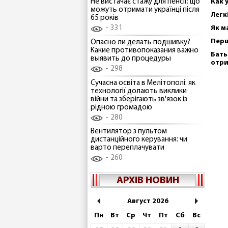
Как 
Не вистачає стажу для пенсії: що
можуть отримати українці після
Легк
65 років
Як м
331
Перш
Опасно ли делать подшивку?
Какие противопоказания важно
Бать
выявить до процедуры
отр
298
Сучасна освіта в Мелітополі: як
технології долають виклики
війни та зберігають зв'язок із
рідною громадою
280
Вентилятор з пультом
дистанційного керування: чи
варто переплачувати
260
АРХІВ НОВИН
Август 2026
Пн
Вт
Ср
Чт
Пт
Сб
Вс