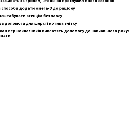
ухаживать за грилем, чтобы он прослужил много сезонов
і способи додати омега-3 до раціону
асштабувати агенцію без хаосу
а допомога для шерсті котика влітку
кам першокласників виплатять допомогу до навчального року: 
имати