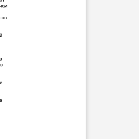
зит
 чем
сов
й
а
в
 в
е
в
а