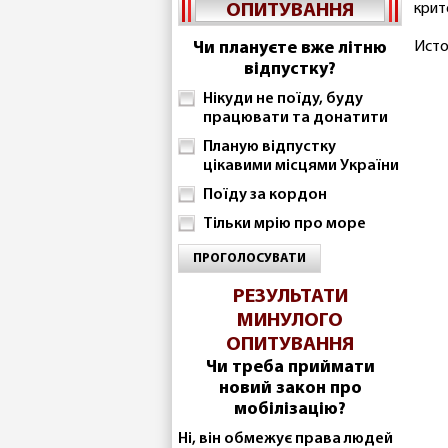
ОПИТУВАННЯ
крит
Чи плануєте вже літню
Исто
відпустку?
Нікуди не поїду, буду
працювати та донатити
Планую відпустку
цікавими місцями України
Поїду за кордон
Тільки мрію про море
ПРОГОЛОСУВАТИ
РЕЗУЛЬТАТИ
МИНУЛОГО
ОПИТУВАННЯ
Чи треба приймати
новий закон про
мобілізацію?
Ні, він обмежує права людей