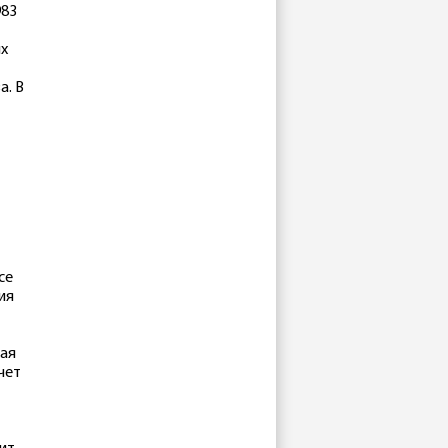
983
их
а. В
се
ия
кая
чет