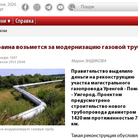
пня, 2026
рг
ини
Справка
аїни
раина возьмется за модернизацию газовой тр
ядів: 1697
Мария ЭНДИКОВА
есня 2013 20:44
Правительство выделило
деньги на реконструкцию
участка магистрального
газопровода Уренгой - По
- Ужгород. Проектом
предусмотрено
строительство нового
трубопровода диаметром
1420 мм протяженностью 7
км.
на модернизирует газовую трубу
Такая реконструкция обусловл