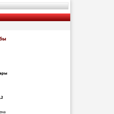
убы
мары
,2
ена