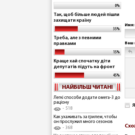
0%
Так, щоб більше людей пішли
захищати країну
Имя:
35%
Треба, але з певними
Ваш 
правками
15%
Краще хай спочатку діти
депутатів підуть на фронт
45%
НАЙБІЛЬШ ЧИТАНІ
Легкі способи додати омега-3 до
раціону
Я
518
Как ухаживать за грилем, чтобы
он прослужил много сезонов
Схо
368