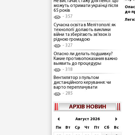
Не вистачає стажу для пенсії: що
можуть отримати українці після
Опас
65 років
до п
357
Легк
Сучасна освіта в Мелітополі: як
технології долають виклики
війни та зберігають зв'язок із
рідною громадою
327
Опасно ли делать подшивку?
Какие противопоказания важно
выявить до процедуры
318
Вентилятор з пультом
дистанційного керування: чи
варто переплачувати
285
АРХІВ НОВИН
Август 2026
Пн
Вт
Ср
Чт
Пт
Сб
Вс