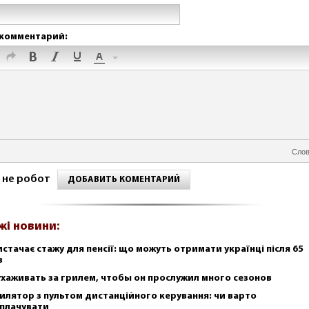
комментарий:
Слов
 не робот
ДОБАВИТЬ КОМЕНТАРИЙ
жі новини:
истачає стажу для пенсії: що можуть отримати українці після 65
в
ухаживать за грилем, чтобы он прослужил много сезонов
илятор з пультом дистанційного керування: чи варто
плачувати