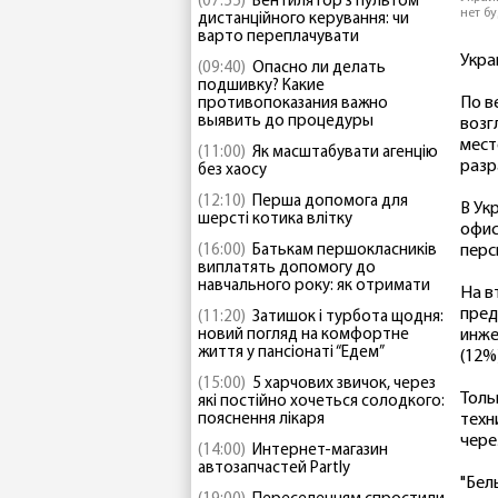
(07:55)
Вентилятор з пультом
нет б
дистанційного керування: чи
варто переплачувати
Укра
(09:40)
Опасно ли делать
подшивку? Какие
По в
противопоказания важно
выявить до процедуры
возг
мест
(11:00)
Як масштабувати агенцію
разр
без хаосу
(12:10)
Перша допомога для
В Ук
шерсті котика влітку
офис
(16:00)
Батькам першокласників
перс
виплатять допомогу до
навчального року: як отримати
На в
пред
(11:20)
Затишок і турбота щодня:
новий погляд на комфортне
инже
життя у пансіонаті “Едем”
(12%
(15:00)
5 харчових звичок, через
Толь
які постійно хочеться солодкого:
пояснення лікаря
техн
чере
(14:00)
Интернет-магазин
автозапчастей Partly
"Бел