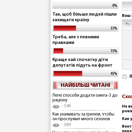
0%
Так, щоб більше людей пішли
Ваш 
захищати країну
35%
Треба, але з певними
правками
15%
Краще хай спочатку діти
депутатів підуть на фронт
45%
Я
НАЙБІЛЬШ ЧИТАНІ
Легкі способи додати омега-3 до
Схо
раціону
546
Не в
рокі
Как ухаживать за грилем, чтобы
Как 
он прослужил много сезонов
389
Вент
пере