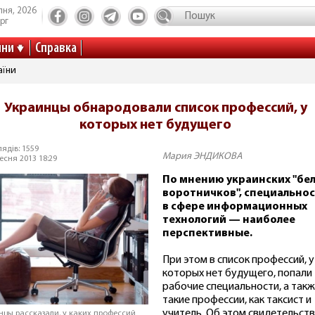
пня, 2026
рг
ини
Справка
аїни
Украинцы обнародовали список профессий, у
которых нет будущего
ядів: 1559
Мария ЭНДИКОВА
есня 2013 18:29
По мнению украинских "бе
воротничков", специально
в сфере информационных
технологий — наиболее
перспективные.
При этом в список профессий, у
которых нет будущего, попали
рабочие специальности, а так
такие профессии, как таксист и
учитель. Об этом свидетельст
нцы рассказали, у каких профессий