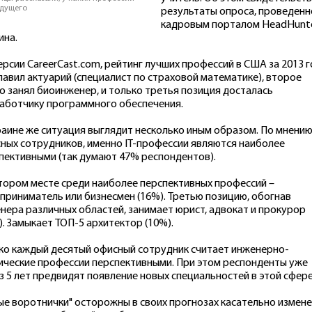
удущего
результаты опроса, проведенн
кадровым порталом HeadHunt
ина.
ерсии CareerCast.com, рейтинг лучших профессий в США за 2013 
лавил актуарий (специалист по страховой математике), второе
о занял биоинженер, и только третья позиция досталась
аботчику программного обеспечения.
раине же ситуация выглядит несколько иным образом. По мнени
ных сотрудников, именно ІT-профессии являются наиболее
пективными (так думают 47% респондентов).
тором месте среди наиболее перспективных профессий –
приниматель или бизнесмен (16%). Третью позицию, обогнав
нера различных областей, занимает юрист, адвокат и прокурор
). Замыкает ТОП-5 архитектор (10%).
ко каждый десятый офисный сотрудник считает инженерно-
ические профессии перспективными. При этом респонденты уже
з 5 лет предвидят появление новых специальностей в этой сфере
ые воротнички" осторожны в своих прогнозах касательно измен