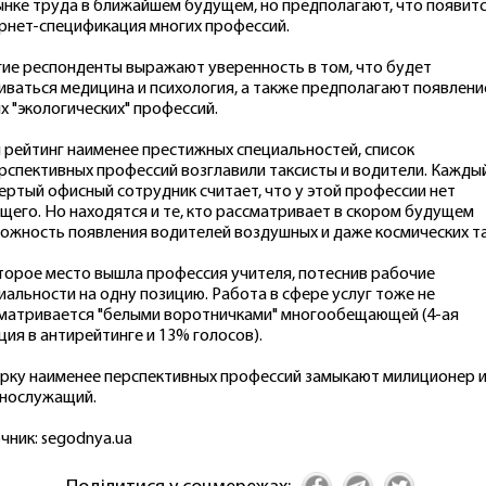
ынке труда в ближайшем будущем, но предполагают, что появит
рнет-спецификация многих профессий.
ие респонденты выражают уверенность в том, что будет
иваться медицина и психология, а также предполагают появлени
х "экологических" профессий.
и рейтинг наименее престижных специальностей, список
рспективных профессий возглавили таксисты и водители. Кажды
ертый офисный сотрудник считает, что у этой профессии нет
щего. Но находятся и те, кто рассматривает в скором будущем
ожность появления водителей воздушных и даже космических та
торое место вышла профессия учителя, потеснив рабочие
иальности на одну позицию. Работа в сфере услуг тоже не
матривается "белыми воротничками" многообещающей (4-ая
ция в антирейтинге и 13% голосов).
рку наименее перспективных профессий замыкают милиционер 
нослужащий.
чник: segodnya.ua