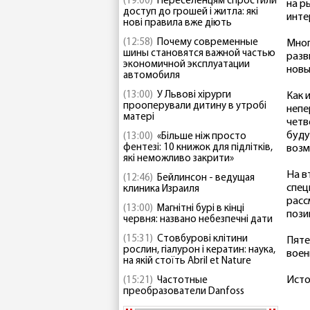
(19:00)
Переселенцям спростили
на р
доступ до грошей і житла: які
инте
нові правила вже діють
(12:58)
Почему современные
Мног
шины становятся важной частью
разв
экономичной эксплуатации
новы
автомобиля
(13:00)
У Львові хірурги
Как 
прооперували дитину в утробі
непе
матері
четв
буду
(13:00)
«Більше ніж просто
фентезі: 10 книжок для підлітків,
возм
які неможливо закрити»
На в
(12:46)
Бейлинсон - ведущая
спец
клиника Израиля
расс
(13:00)
Магнітні бурі в кінці
пози
червня: названо небезпечні дати
(15:31)
Стовбурові клітини
Пяте
рослин, гіалурон і кератин: наука,
воен
на якій стоїть Abril et Nature
Исто
(15:21)
Частотные
преобразователи Danfoss