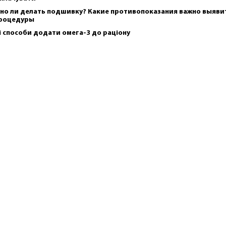
но ли делать подшивку? Какие противопоказания важно выяви
роцедуры
і способи додати омега-3 до раціону