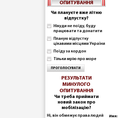
ОПИТУВАННЯ
Чи плануєте вже літню
відпустку?
Нікуди не поїду, буду
працювати та донатити
Планую відпустку
цікавими місцями України
Поїду за кордон
Тільки мрію про море
ПРОГОЛОСУВАТИ
РЕЗУЛЬТАТИ
МИНУЛОГО
ОПИТУВАННЯ
Чи треба приймати
новий закон про
мобілізацію?
Ні, він обмежує права людей
Имя: