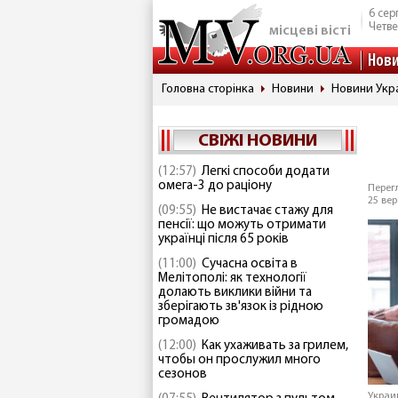
6 сер
Четве
місцеві вісті
Нов
Головна сторінка
Новини
Новини Укр
СВІЖІ НОВИНИ
(12:57)
Легкі способи додати
омега-3 до раціону
Перегл
25 вер
(09:55)
Не вистачає стажу для
пенсії: що можуть отримати
українці після 65 років
(11:00)
Сучасна освіта в
Мелітополі: як технології
долають виклики війни та
зберігають зв'язок із рідною
громадою
(12:00)
Как ухаживать за грилем,
чтобы он прослужил много
сезонов
Украи