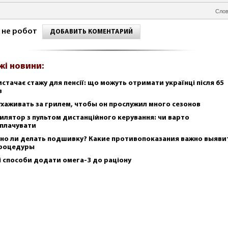
Слов
 не робот
ДОБАВИТЬ КОМЕНТАРИЙ
жі новини:
истачає стажу для пенсії: що можуть отримати українці після 65
в
ухаживать за грилем, чтобы он прослужил много сезонов
илятор з пультом дистанційного керування: чи варто
плачувати
но ли делать подшивку? Какие противопоказания важно выяви
роцедуры
і способи додати омега-3 до раціону