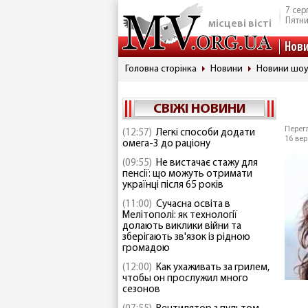
7 сер
Пятн
місцеві вісті
Нов
Головна сторінка
Новини
Новини шоу
СВІЖІ НОВИНИ
Перегл
(12:57)
Легкі способи додати
16 вер
омега-3 до раціону
(09:55)
Не вистачає стажу для
пенсії: що можуть отримати
українці після 65 років
(11:00)
Сучасна освіта в
Мелітополі: як технології
долають виклики війни та
зберігають зв'язок із рідною
громадою
(12:00)
Как ухаживать за грилем,
чтобы он прослужил много
сезонов