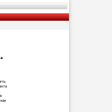
ра
еть
анта
я
 как