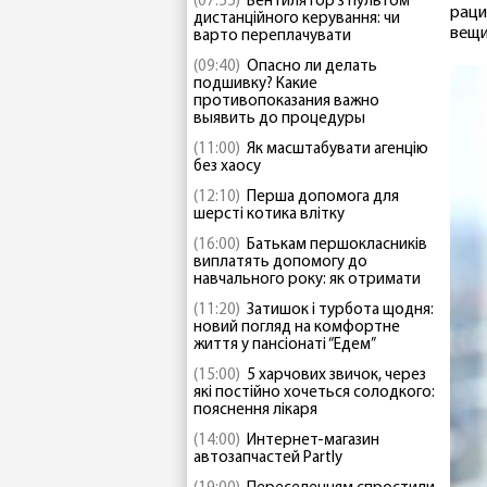
(07:55)
Вентилятор з пультом
раци
дистанційного керування: чи
вещи
варто переплачувати
(09:40)
Опасно ли делать
подшивку? Какие
противопоказания важно
выявить до процедуры
(11:00)
Як масштабувати агенцію
без хаосу
(12:10)
Перша допомога для
шерсті котика влітку
(16:00)
Батькам першокласників
виплатять допомогу до
навчального року: як отримати
(11:20)
Затишок і турбота щодня:
новий погляд на комфортне
життя у пансіонаті “Едем”
(15:00)
5 харчових звичок, через
які постійно хочеться солодкого:
пояснення лікаря
(14:00)
Интернет-магазин
автозапчастей Partly