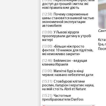
(19:00)
Переселенцям спростили
доступ до грошей і житла: які
нові правила вже діють
(12:58)
Почему современные
шины становятся важной частью
экономичной эксплуатации
автомобиля
Сант
(13:00)
У Львові хірурги
прооперували дитину в утробі
Кста
матері
Гра,
(13:00)
«Більше ніж просто
Посл
фентезі: 10 книжок для підлітків,
які неможливо закрити»
(12:46)
Бейлинсон - ведущая
клиника Израиля
(13:00)
Магнітні бурі в кінці
червня: названо небезпечні дати
(15:31)
Стовбурові клітини
рослин, гіалурон і кератин: наука,
на якій стоїть Abril et Nature
(15:21)
Частотные
преобразователи Danfoss