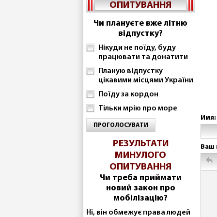
ОПИТУВАННЯ
Чи плануєте вже літню
відпустку?
Нікуди не поїду, буду
працювати та донатити
Планую відпустку
цікавими місцями України
Поїду за кордон
Тільки мрію про море
Имя:
ПРОГОЛОСУВАТИ
РЕЗУЛЬТАТИ
Ваш 
МИНУЛОГО
ОПИТУВАННЯ
Чи треба приймати
новий закон про
мобілізацію?
Ні, він обмежує права людей