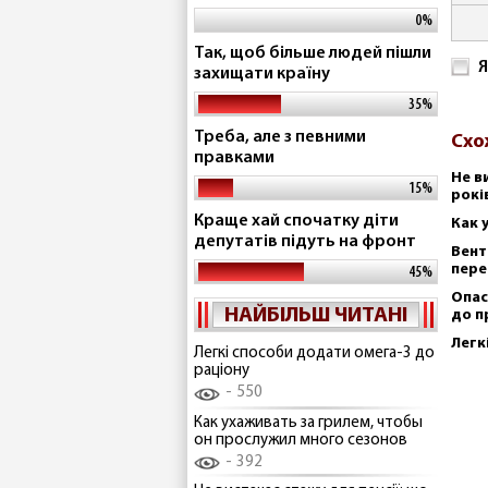
0%
Так, щоб більше людей пішли
Я
захищати країну
35%
Треба, але з певними
Схо
правками
Не в
15%
рокі
Краще хай спочатку діти
Как 
депутатів підуть на фронт
Вент
пере
45%
Опас
НАЙБІЛЬШ ЧИТАНІ
до п
Легк
Легкі способи додати омега-3 до
раціону
550
Как ухаживать за грилем, чтобы
он прослужил много сезонов
392