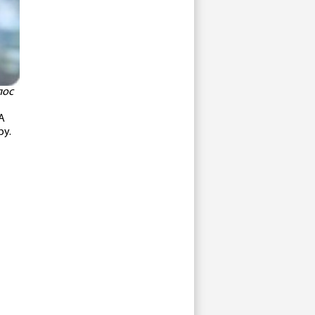
лос
А
ру.