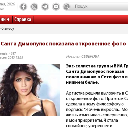
пня, 2026
иця
ини
Справка
-бізнесу
Санта Димопулос показала откровенное фото
ядів: 4687
Наталья СЕВЕРОВА
есня 2013 12:35
Экс-солистка группы ВИА Г
Санта Димопулос показал
поклонникам в Сети фото в
нижнем белье.
Артистка решила выложить в С
откровенное фото. При этом С
сделала к нему философскую
подпись: "Я очень выросла... Мо
жизнь изменилась совершенно,
и мои приоритеты. Я стала
спокойнее, увереннее и