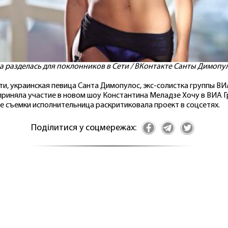
а разделась для поклонников в Сети / ВКонтакте Санты Димопу
ти, украинская певица Санта Димопулос, экс-солистка группы ВИ
 приняла участие в новом шоу Константина Меладзе Хочу в ВИА Г
е съемки исполнительница раскритиковала проект в соцсетях.
Поділитися у соцмережах: