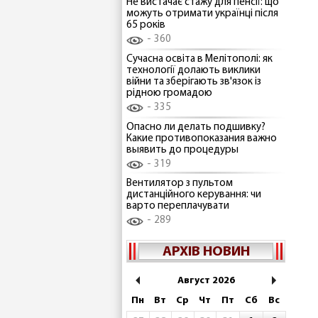
Не вистачає стажу для пенсії: що
можуть отримати українці після
65 років
360
Сучасна освіта в Мелітополі: як
технології долають виклики
війни та зберігають зв'язок із
рідною громадою
335
Опасно ли делать подшивку?
Какие противопоказания важно
выявить до процедуры
319
Вентилятор з пультом
дистанційного керування: чи
варто переплачувати
289
АРХІВ НОВИН
Август 2026
Пн
Вт
Ср
Чт
Пт
Сб
Вс