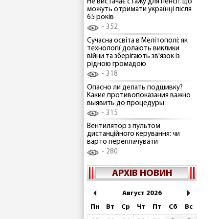
Не вистачає стажу для пенсії: що
можуть отримати українці після
65 років
352
Сучасна освіта в Мелітополі: як
технології долають виклики
війни та зберігають зв'язок із
рідною громадою
318
Опасно ли делать подшивку?
Какие противопоказания важно
выявить до процедуры
315
Вентилятор з пультом
дистанційного керування: чи
варто переплачувати
280
АРХІВ НОВИН
Август 2026
Пн
Вт
Ср
Чт
Пт
Сб
Вс