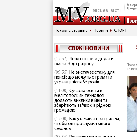
6 сер
Четве
місцеві вісті
Нов
Головна сторінка
Новини
СПОРТ
СВІЖІ НОВИНИ
(12:57)
Легкі способи додати
омега-3 до раціону
Перегл
12 вер
(09:55)
Не вистачає стажу для
пенсії: що можуть отримати
українці після 65 років
(11:00)
Сучасна освіта в
Мелітополі: як технології
долають виклики війни та
зберігають зв'язок із рідною
громадою
(12:00)
Как ухаживать за грилем,
чтобы он прослужил много
сезонов