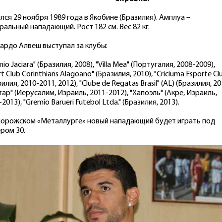
лся 29 ноября 1989 года в Якобине (Бразилия). Амплуа –
ральный нападающий. Рост 182 см. Вес 82 кг.
ардо Алвеш выступал за клубы:
io Jaciara" (Бразилия, 2008), "Villa Mea" (Португалия, 2008-2009),
t Club Corinthians Alagoano" (Бразилия, 2010), "Criciuma Esporte Cl
илия, 2010-2011, 2012), "Clube de Regatas Brasil" (AL) (Бразилия, 20
тар" (Иерусалим, Израиль, 2011-2012), "Хапоэль" (Акре, Израиль,
2013), "Gremio Barueri Futebol Ltda." (Бразилия, 2013).
порожском «Металлурге» новый нападающий будет играть под
ром 30.