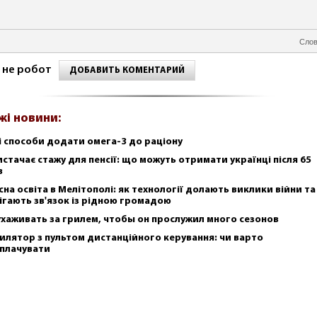
Слов
 не робот
ДОБАВИТЬ КОМЕНТАРИЙ
жі новини:
і способи додати омега-3 до раціону
истачає стажу для пенсії: що можуть отримати українці після 65
в
сна освіта в Мелітополі: як технології долають виклики війни та
ігають зв'язок із рідною громадою
ухаживать за грилем, чтобы он прослужил много сезонов
илятор з пультом дистанційного керування: чи варто
плачувати