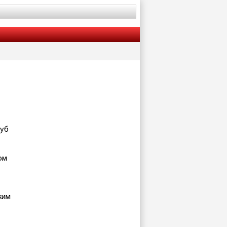
луб
ом
ким