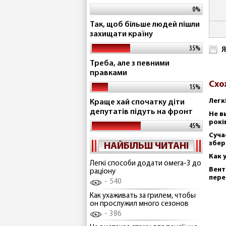
0%
Так, щоб більше людей пішли
захищати країну
35%
Я
Треба, але з певними
правками
Схо
15%
Легк
Краще хай спочатку діти
депутатів підуть на фронт
Не в
рокі
45%
Суча
збер
НАЙБІЛЬШ ЧИТАНІ
Как 
Легкі способи додати омега-3 до
Вент
раціону
пере
540
Как ухаживать за грилем, чтобы
он прослужил много сезонов
386