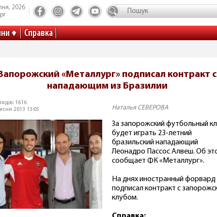
пня, 2026
рг
ини
Справка
Запорожский «Металлург» подписал контракт с
нападающим из Бразилии
ядів: 1616
Наталья СЕВЕРОВА
есня 2013 13:05
За запорожский футбольный к
будет играть 23-летний
бразильский нападающий
Леонадро Пассос Алвеш. Об эт
сообщает ФК «Металлург».
На днях иностранный форвард
подписал контракт с запорожс
клубом.
Справка: