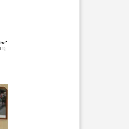
ube"
11),