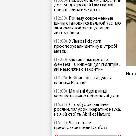
(19:00)
Переселенцям спростили
доступ до грошей і житла: які
нові правила вже діють
(12:58)
Почему современные
шины становятся важной частью
экономичной эксплуатации
автомобиля
(13:00)
У Львові хірурги
прооперували дитину в утробі
матері
(13:00)
«Більше ніж просто
фентезі: 10 книжок для підлітків,
які неможливо закрити»
Исто
(12:46)
Бейлинсон - ведущая
клиника Израиля
(13:00)
Магнітні бурі в кінці
червня: названо небезпечні дати
(15:31)
Стовбурові клітини
рослин, гіалурон і кератин: наука,
на якій стоїть Abril et Nature
(15:21)
Частотные
преобразователи Danfoss