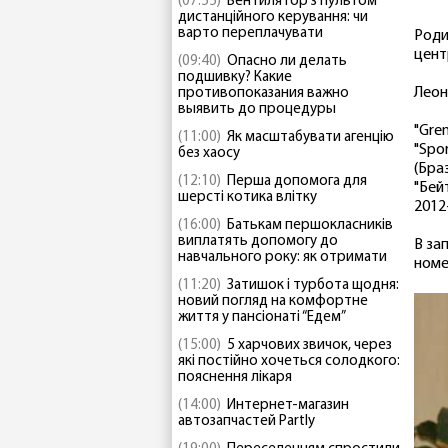
(07:55)
Вентилятор з пультом
дистанційного керування: чи
варто переплачувати
Роди
цент
(09:40)
Опасно ли делать
подшивку? Какие
Леон
противопоказания важно
выявить до процедуры
"Grem
(11:00)
Як масштабувати агенцію
"Spor
без хаосу
(Браз
(12:10)
Перша допомога для
"Бей
шерсті котика влітку
2012-
(16:00)
Батькам першокласників
виплатять допомогу до
В за
навчального року: як отримати
номе
(11:20)
Затишок і турбота щодня:
новий погляд на комфортне
життя у пансіонаті “Едем”
(15:00)
5 харчових звичок, через
які постійно хочеться солодкого:
пояснення лікаря
(14:00)
Интернет-магазин
автозапчастей Partly