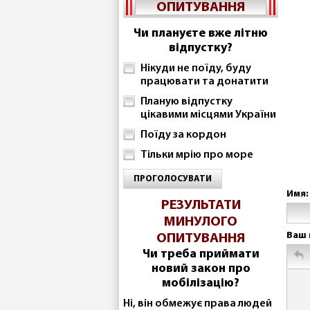
ОПИТУВАННЯ
Чи плануєте вже літню
відпустку?
Нікуди не поїду, буду
працювати та донатити
Планую відпустку
цікавими місцями України
Поїду за кордон
Тільки мрію про море
ПРОГОЛОСУВАТИ
Имя:
РЕЗУЛЬТАТИ
МИНУЛОГО
Ваш 
ОПИТУВАННЯ
Чи треба приймати
новий закон про
мобілізацію?
Ні, він обмежує права людей