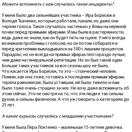
Можете вспомнить с кем случались такие инциденты?
У меня было два сильнейших участника – Ира Борисюк и
Володя Ткаченко, которые работали, пахали, но даже они
теряли голоса. Такое случалось частенько у Вовы на нервной
почве перед прямыми эфирами. И мы были в растерянности,
ведь даже не знали, как он будет петь на сцене. У него всегда
возникали проблемы с голосом, но он потом собирался и
перед зрителями выкладывался на 100 с лишним процентов.
Парадокс, но он всегда на прямых эфирах пел гораздо лучше,
чем даже на генеральной репетиции. Но он был такой один.
Больше таких участников за все сезоны шоу не было.
Что касается Иры Борисюк, то это – стоический человек.
Помню, как она тоже, готовясь к последним прямым эфирам,
теряла равновесие, была уставшая, ей было тяжело и нам
было тоже очень страшно за нее. Не хочу даже вспоминать об
этом сейчас. Это не смотря на то, что эти люди и так сильны
духом, и сильны физически. А что уж говорить о категориях до
25 лет.
А какие курьезы случались с младшими участниками?
У меня была Лера Локтенко – маленькая 15-летняя девочка.