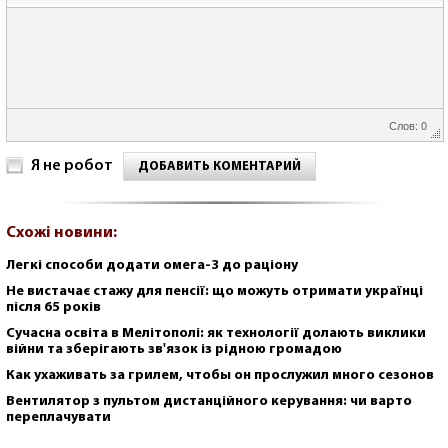
Слов: 0
Я не робот
ДОБАВИТЬ КОМЕНТАРИЙ
Схожі новини:
Легкі способи додати омега-3 до раціону
Не вистачає стажу для пенсії: що можуть отримати українці
після 65 років
Сучасна освіта в Мелітополі: як технології долають виклики
війни та зберігають зв'язок із рідною громадою
Как ухаживать за грилем, чтобы он прослужил много сезонов
Вентилятор з пультом дистанційного керування: чи варто
переплачувати