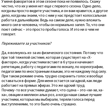
У меня фаворитов в этом сезоне пока не появилось. Скажу
честно, что их у меня нет еще с первого сезона. Одно дело,
когда вы просто видите участника, и он вам нравится, а другое
дело, когда мы знаем, что с ним у нас предстоит колоссальная
работа в дальнейшем. Ведь на самом деле, нужно вложить
много сил в человека, чтобы он нормально запел. То, что они
поют сейчас – это просто пробы голоса. И это ни о чем не
говорит.
Переживаете за участников?
Да, я волнуюсь из-за их физического состояния. Потому что
при той тяжелой системе, которая существует на «Х-
факторе», когда участники встают в 6 утра и начинают
репетиции, работу с педагогами по вокалу, по хореографии,
педагогами по иностранным языкам, это не каждому под силу.
При таком режиме очень трудно сохранить голос и вообще
оставаться в форме. Для меня остается загадкой, как люди
работают на прямых эфирах. Это же адский труд.
Почему-то все участники думают, что сцена – это «хи-хи, ха-
ха», овации и миллион алых роз, а когда наши самые лучшие
участники, которых мы выбирали, теряли голоса перед
выступлениями, то это было очень страшно.