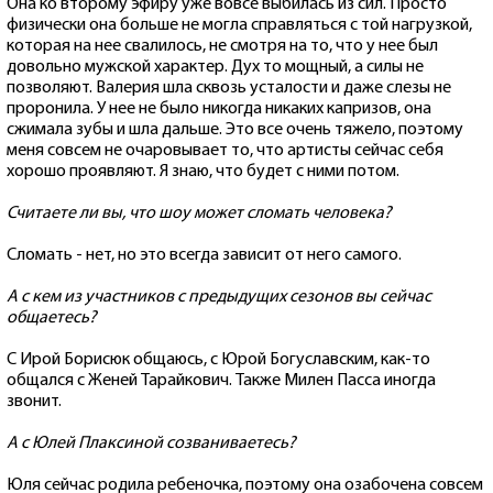
Она ко второму эфиру уже вовсе выбилась из сил. Просто
физически она больше не могла справляться с той нагрузкой,
которая на нее свалилось, не смотря на то, что у нее был
довольно мужской характер. Дух то мощный, а силы не
позволяют. Валерия шла сквозь усталости и даже слезы не
проронила. У нее не было никогда никаких капризов, она
сжимала зубы и шла дальше. Это все очень тяжело, поэтому
меня совсем не очаровывает то, что артисты сейчас себя
хорошо проявляют. Я знаю, что будет с ними потом.
Считаете ли вы, что шоу может сломать человека?
Сломать - нет, но это всегда зависит от него самого.
А с кем из участников с предыдущих сезонов вы сейчас
общаетесь?
С Ирой Борисюк общаюсь, с Юрой Богуславским, как-то
общался с Женей Тарайкович. Также Милен Пасса иногда
звонит.
А с Юлей Плаксиной созваниваетесь?
Юля сейчас родила ребеночка, поэтому она озабочена совсем