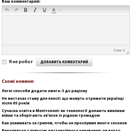
Ваш комментарий:
Слов: 0
Я не робот
ДОБАВИТЬ КОМЕНТАРИЙ
Схожі новини:
Легкі способи додати омега-3 до раціону
Не вистачає стажу для пенсії: що можуть отримати українці
після 65 років
Сучасна освіта в Мелітополі: як технології долають виклики
війни та зберігають зв'язок із рідною громадою
Как ухаживать за грилем, чтобы он прослужил много сезонов
Вентилятор з пультом дистанційного керування: чи варто