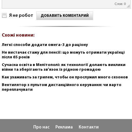
Слов: 0
Я не робот
ДОБАВИТЬ КОМЕНТАРИЙ
Схожі новини:
Легкі способи додати омега-3 до раціону
Не вистачає стажу для пенсії: що можуть отримати українці
після 65 років
Сучасна освіта в Мелітополі: як технології долають виклики
війни та зберігають зв'язок із рідною громадою
Как ухаживать за грилем, чтобы он прослужил много сезонов
Вентилятор з пультом дистанційного керування: чи варто
переплачувати
Про нас
Реклама
Контакти