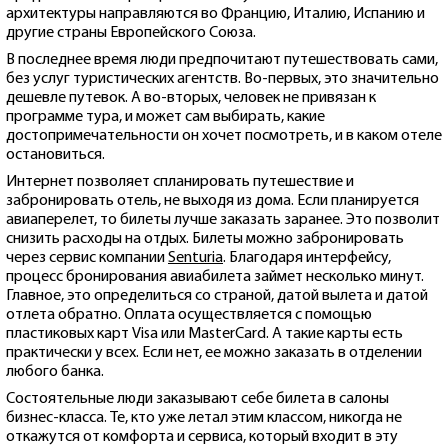
архитектуры направляются во Францию, Италию, Испанию и
другие страны Европейского Союза.
В последнее время люди предпочитают путешествовать сами,
без услуг туристических агентств. Во-первых, это значительно
дешевле путевок. А во-вторых, человек не привязан к
программе тура, и может сам выбирать, какие
достопримечательности он хочет посмотреть, и в каком отеле
остановиться.
Интернет позволяет спланировать путешествие и
забронировать отель, не выходя из дома. Если планируется
авиаперелет, то билеты лучше заказать заранее. Это позволит
снизить расходы на отдых. Билеты можно забронировать
через сервис компании
Senturia
. Благодаря интерфейсу,
процесс бронирования авиабилета займет несколько минут.
Главное, это определиться со страной, датой вылета и датой
отлета обратно. Оплата осуществляется с помощью
пластиковых карт Visa или MasterCard. А такие карты есть
практически у всех. Если нет, ее можно заказать в отделении
любого банка.
Состоятельные люди заказывают себе билета в салоны
бизнес-класса. Те, кто уже летал этим классом, никогда не
откажутся от комфорта и сервиса, который входит в эту