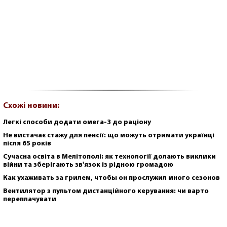
Схожі новини:
Легкі способи додати омега-3 до раціону
Не вистачає стажу для пенсії: що можуть отримати українці
після 65 років
Сучасна освіта в Мелітополі: як технології долають виклики
війни та зберігають зв'язок із рідною громадою
Как ухаживать за грилем, чтобы он прослужил много сезонов
Вентилятор з пультом дистанційного керування: чи варто
переплачувати