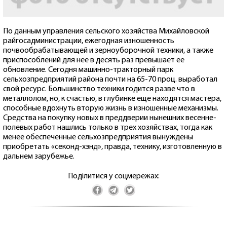
По данным управления сельского хозяйства Михайловской
райгосадминистрации, ежегодная изношенность
почвообрабатывающей и зерноуборочной техники, а также
приспособлений для нее в десять раз превышает ее
обновление. Сегодня машинно-тракторный парк
сельхозпредприятий района почти на 65-70 проц. выработал
свой ресурс. Большинство техники годится разве что в
металлолом, но, к счастью, в глубинке еще находятся мастера,
способные вдохнуть вторую жизнь в изношенные механизмы.
Средства на покупку новых в преддверии нынешних весенне-
полевых работ нашлись только в трех хозяйствах, тогда как
менее обеспеченные сельхозпредприятия вынуждены
приобретать «секонд-хэнд», правда, технику, изготовленную в
дальнем зарубежье.
Поділитися у соцмережах: