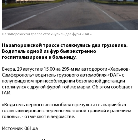
На запорожской трассе столкнулись две фуры «DAF»
На запорожской трассе столкнулись два грузовика.
Водитель одной из фур был экстренно
госпитализирован в больницу.
Вчера, 29 августа в 15.00 на 295-м км автодороги «Харьков-
Симферополь» водитель грузового автомобиля «DAF» с
полуприцепом при несоблюдении безопасной дистанции
столкнулся с другой фурой той же марки. Об этом сообщает
ГАИ.
«Водитель первого автомобиля в результате аварии был
госпитализирован с черепно-мозговой травмой и ранением
головы», - отмечают в ведомстве.
Источник: 061.ua