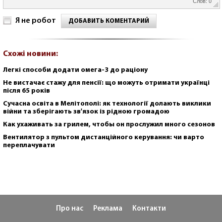
Слов: 0
Я не робот
ДОБАВИТЬ КОМЕНТАРИЙ
Схожі новини:
Легкі способи додати омега-3 до раціону
Не вистачає стажу для пенсії: що можуть отримати українці
після 65 років
Сучасна освіта в Мелітополі: як технології долають виклики
війни та зберігають зв'язок із рідною громадою
Как ухаживать за грилем, чтобы он прослужил много сезонов
Вентилятор з пультом дистанційного керування: чи варто
переплачувати
Про нас
Реклама
Контакти