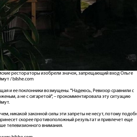
ские рестораторы изобрели значок, запрещающий вход Ольге
ймут
/
bilshe.com
щая и ее поклонники возмущены. "Надеюсь, Ревизор сравнили с
женым, а не с сигаретой", – прокомментировала эту ситуацию
мут.
чем, никакой законной силы эти запреты не несут, потому подоб
принесет скорее противоположный результат и привлечет еще
ше телевизионного внимания.