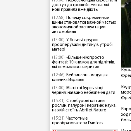
(19:00)
Переселенцям спростили
доступ до грошей і житла: які
нові правила вже діють
(12:58)
Почему современные
шины становятся важной частью
экономичной эксплуатации
автомобиля
(13:00)
У Львові хірурги
прооперували дитину в утробі
матері
(13:00)
«Більше ніж просто
фентезі: 10 книжок для підлітків,
які неможливо закрити»
Крым
(12:46)
Бейлинсон - ведущая
Фре
клиника Израиля
Веду
(13:00)
Магнітні бурі в кінці
моро
червня: названо небезпечні дати
Фрей
(15:31)
Стовбурові клітини
рослин, гіалурон і кератин: наука,
Впро
на якій стоїть Abril et Nature
ход 
(15:21)
Частотные
боль
преобразователи Danfoss