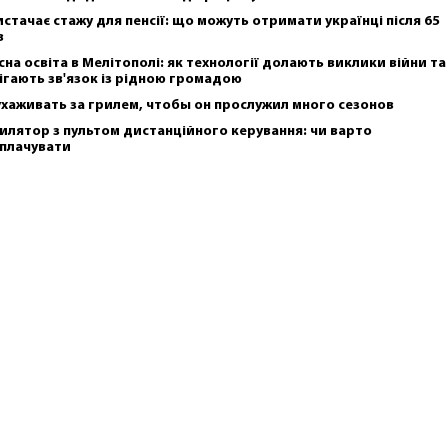
истачає стажу для пенсії: що можуть отримати українці після 65
в
сна освіта в Мелітополі: як технології долають виклики війни та
ігають зв'язок із рідною громадою
ухаживать за грилем, чтобы он прослужил много сезонов
илятор з пультом дистанційного керування: чи варто
плачувати