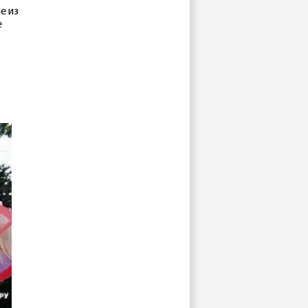
е из
е