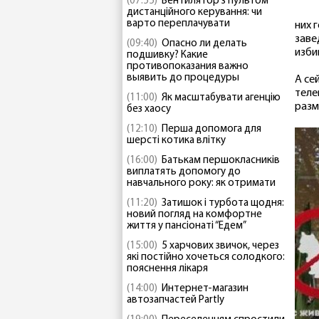
(07:55)
Вентилятор з пультом
дистанційного керування: чи
варто переплачувати
них 
заве
(09:40)
Опасно ли делать
изби
подшивку? Какие
противопоказания важно
выявить до процедуры
А се
теле
(11:00)
Як масштабувати агенцію
разм
без хаосу
(12:10)
Перша допомога для
шерсті котика влітку
(16:00)
Батькам першокласників
виплатять допомогу до
навчального року: як отримати
(11:20)
Затишок і турбота щодня:
новий погляд на комфортне
життя у пансіонаті “Едем”
(15:00)
5 харчових звичок, через
які постійно хочеться солодкого:
пояснення лікаря
(14:00)
Интернет-магазин
автозапчастей Partly