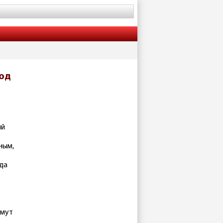
ход
ий
ным,
уда
ймут