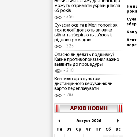
Не вистачає стажу для пенсії: що
можуть отримати українці після
Не в
65 років
рокі
356
Суча
збер
Сучасна освіта в Мелітополі: як
технології долають виклики
Как 
війни та зберігають зв'язок із
рідною громадою
Вент
пере
325
Опасно ли делать подшивку?
Какие противопоказания важно
выявить до процедуры
318
Вентилятор з пультом
дистанційного керування: чи
варто переплачувати
283
АРХІВ НОВИН
Август 2026
Пн
Вт
Ср
Чт
Пт
Сб
Вс