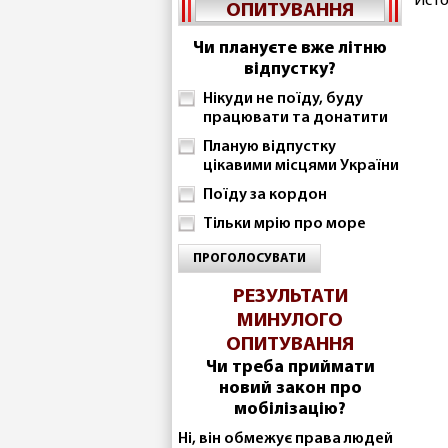
Исто
ОПИТУВАННЯ
Чи плануєте вже літню
відпустку?
Нікуди не поїду, буду
працювати та донатити
Планую відпустку
цікавими місцями України
Поїду за кордон
Тільки мрію про море
ПРОГОЛОСУВАТИ
РЕЗУЛЬТАТИ
МИНУЛОГО
ОПИТУВАННЯ
Чи треба приймати
новий закон про
мобілізацію?
Ні, він обмежує права людей