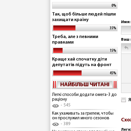
0%
Так, щоб більше людей пішли
захищати країну
Имя:
35%
Треба, але з певними
Ваш 
правками
15%
Краще хай спочатку діти
депутатів підуть на фронт
45%
НАЙБІЛЬШ ЧИТАНІ
Легкі способи додати омега-3 до
раціону
Я
545
Как ухаживать за грилем, чтобы
он прослужил много сезонов
Схо
389
Легк