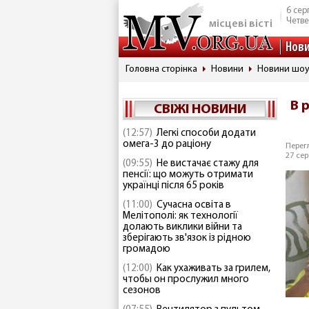
6 сер
Четве
місцеві вісті
Нов
Головна сторінка
Новини
Новини шоу
В 
СВІЖІ НОВИНИ
(12:57)
Легкі способи додати
омега-3 до раціону
Перегл
27 сер
(09:55)
Не вистачає стажу для
пенсії: що можуть отримати
українці після 65 років
(11:00)
Сучасна освіта в
Мелітополі: як технології
долають виклики війни та
зберігають зв'язок із рідною
громадою
(12:00)
Как ухаживать за грилем,
чтобы он прослужил много
сезонов