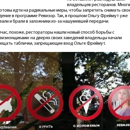
владельцев ресторанов. Многи
готовы идти на радикальные меры, чтобы запретить снимать сво
дение в программе Ревизор. Так, в прошлом Ольгу Фреймут уже
вали и брали в заложники из-за нашумевшей передачи.
йчас, похоже, рестораторы нашли новый способ борьбы с
визионщиками: на дверях своих заведений владельцы начали
ещать таблички, запрещающие вход Ольге Фреймут.