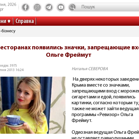
пня, 2026
рг
ини
Справка
-бізнесу
ресторанах появились значки, запрещающие в
Ольге Фреймут
ядів: 3975
Наталья СЕВЕРОВА
пня 2013 16:24
На дверях некоторых заведен
Крыма вместе со значками,
запрещающими вход с мороже
сигаретами и едой, появились
картинки, согласно которым т
также не может зайти ведущая
программы «Ревизор» Ольга
Фреймут.
Одиозная ведущая Ольга Фре
не оставляет равнодушными