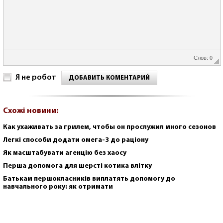
Слов: 0
Я не робот
ДОБАВИТЬ КОМЕНТАРИЙ
Схожі новини:
Как ухаживать за грилем, чтобы он прослужил много сезонов
Легкі способи додати омега-3 до раціону
Як масштабувати агенцію без хаосу
Перша допомога для шерсті котика влітку
Батькам першокласників виплатять допомогу до
навчального року: як отримати