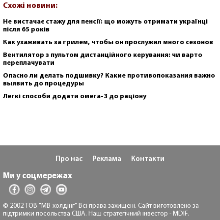
Схожі новини:
Не вистачає стажу для пенсії: що можуть отримати українці
після 65 років
Как ухаживать за грилем, чтобы он прослужил много сезонов
Вентилятор з пультом дистанційного керування: чи варто
переплачувати
Опасно ли делать подшивку? Какие противопоказания важно
выявить до процедуры
Легкі способи додати омега-3 до раціону
Про нас
Реклама
Контакти
Ми у соцмережах
© 2002 ТОВ "МВ-холдінг" Всі права захищені. Сайт виготовлено за
підтримки посольства США. Наш стратегічний інвестор - MDIF.