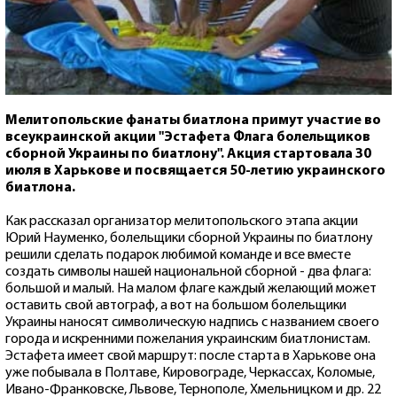
Мелитопольские фанаты биатлона примут участие во
всеукраинской акции "Эстафета Флага болельщиков
сборной Украины по биатлону". Акция стартовала 30
июля в Харькове и посвящается 50-летию украинского
биатлона.
Как рассказал организатор мелитопольского этапа акции
Юрий Науменко, болельщики сборной Украины по биатлону
решили сделать подарок любимой команде и все вместе
создать символы нашей национальной сборной - два флага:
большой и малый. На малом флаге каждый желающий может
оставить свой автограф, а вот на большом болельщики
Украины наносят символическую надпись с названием своего
города и искренними пожелания украинским биатлонистам.
Эстафета имеет свой маршрут: после старта в Харькове она
уже побывала в Полтаве, Кировограде, Черкассах, Коломые,
Ивано-Франковске, Львове, Тернополе, Хмельницком и др. 22