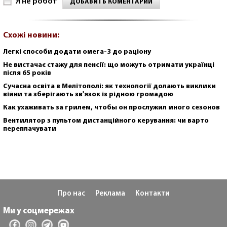
Я не робот
ДОБАВИТЬ КОМЕНТАРИЙ
Схожі новини:
Легкі способи додати омега-3 до раціону
Не вистачає стажу для пенсії: що можуть отримати українці
після 65 років
Сучасна освіта в Мелітополі: як технології долають виклики
війни та зберігають зв'язок із рідною громадою
Как ухаживать за грилем, чтобы он прослужил много сезонов
Вентилятор з пультом дистанційного керування: чи варто
переплачувати
Про нас
Реклама
Контакти
Ми у соцмережах