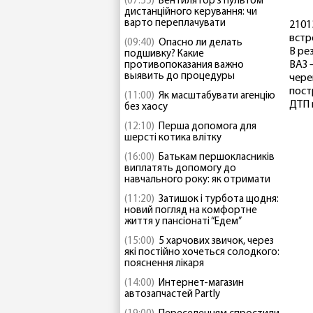
(07:55)
Вентилятор з пультом
дистанційного керування: чи
варто переплачувати
2101
встр
(09:40)
Опасно ли делать
В ре
подшивку? Какие
ВАЗ 
противопоказания важно
выявить до процедуры
чере
пост
(11:00)
Як масштабувати агенцію
ДТП 
без хаосу
(12:10)
Перша допомога для
шерсті котика влітку
(16:00)
Батькам першокласників
виплатять допомогу до
навчального року: як отримати
(11:20)
Затишок і турбота щодня:
новий погляд на комфортне
життя у пансіонаті “Едем”
(15:00)
5 харчових звичок, через
які постійно хочеться солодкого:
пояснення лікаря
(14:00)
Интернет-магазин
автозапчастей Partly