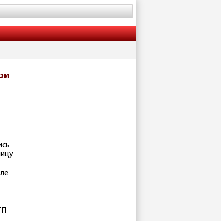
ри
ись
ницу
сле
ТП