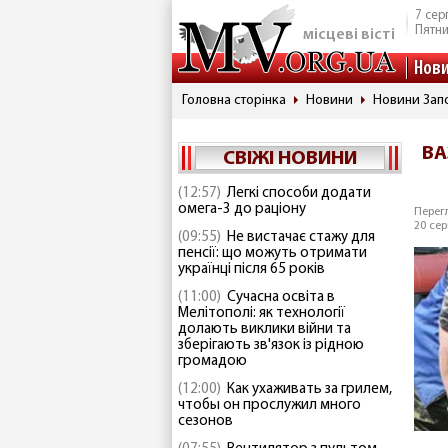
7 сер
Пятн
місцеві вісті
Нов
Головна сторінка
Новини
Новини Запо
ВА
СВІЖІ НОВИНИ
(12:57)
Легкі способи додати
омега-3 до раціону
Перегл
20 сер
(09:55)
Не вистачає стажу для
пенсії: що можуть отримати
українці після 65 років
(11:00)
Сучасна освіта в
Мелітополі: як технології
долають виклики війни та
зберігають зв'язок із рідною
громадою
(12:00)
Как ухаживать за грилем,
чтобы он прослужил много
сезонов