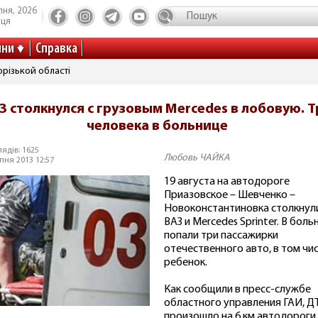
пня, 2026
иця
ини
Справка
різькой області
З столкнулся с грузовым Mercedes в лобовую. Т
человека в больнице
ядів: 1625
Любовь ЧАЙКА
пня 2013 12:57
19 августа на автодороге
Приазовское – Шевченко –
Новоконстантиновка столкнул
ВАЗ и Mercedes Sprinter. В боль
попали три пассажирки
отечественного авто, в том чи
ребенок.
Как сообщили в пресс-службе
областного управления ГАИ, Д
произошло на 6 км автодороги