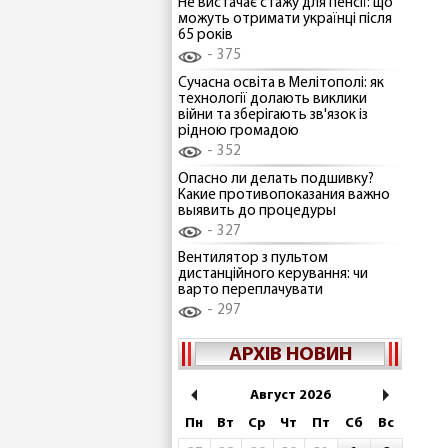
Не вистачає стажу для пенсії: що
можуть отримати українці після
65 років
375
Сучасна освіта в Мелітополі: як
технології долають виклики
війни та зберігають зв'язок із
рідною громадою
352
Опасно ли делать подшивку?
Какие противопоказания важно
выявить до процедуры
327
Вентилятор з пультом
дистанційного керування: чи
варто переплачувати
297
АРХІВ НОВИН
Август 2026
Пн
Вт
Ср
Чт
Пт
Сб
Вс