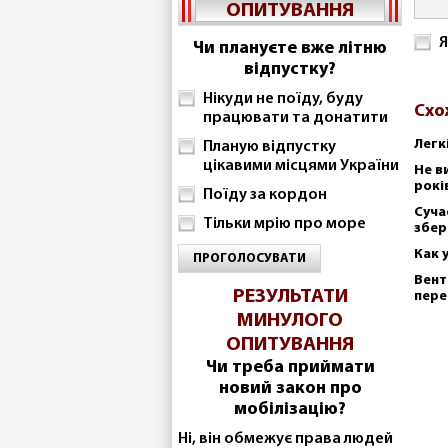
ОПИТУВАННЯ
Я
Чи плануєте вже літню
відпустку?
Нікуди не поїду, буду
Схо
працювати та донатити
Легк
Планую відпустку
цікавими місцями України
Не в
рокі
Поїду за кордон
Суча
Тільки мрію про море
збер
Как 
ПРОГОЛОСУВАТИ
Вент
РЕЗУЛЬТАТИ
пере
МИНУЛОГО
ОПИТУВАННЯ
Чи треба приймати
новий закон про
мобілізацію?
Ні, він обмежує права людей