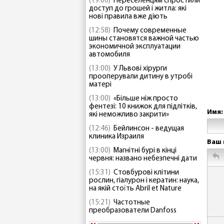
(19:00)
Переселенцям спростили
доступ до грошей і житла: які
нові правила вже діють
(12:58)
Почему современные
шины становятся важной частью
экономичной эксплуатации
автомобиля
(13:00)
У Львові хірурги
прооперували дитину в утробі
матері
(13:00)
«Більше ніж просто
фентезі: 10 книжок для підлітків,
Имя:
які неможливо закрити»
(12:46)
Бейлинсон - ведущая
клиника Израиля
Ваш 
(13:00)
Магнітні бурі в кінці
червня: названо небезпечні дати
(15:31)
Стовбурові клітини
рослин, гіалурон і кератин: наука,
на якій стоїть Abril et Nature
(15:21)
Частотные
преобразователи Danfoss