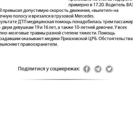
примерно в 17.20. Водитель ВА
3 превысил допустимую скорость движения, «вылетел» на
ечную полосу и врезался в грузовой Mercedes.
зультате ДТП медицинская помощь понадобилась трем пассажи
– двум девушкам 19 и 16 лет, а также 10-летней девочке. У всех
пно-мозговые травмы разной степени тяжести. Помощь
радавшим оказывают медики Приазовской ЦРБ. Обстоятельства
выясняют правоохранители.
Поділитися у соцмережах: