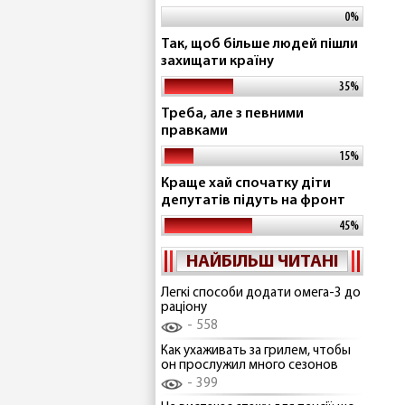
0%
Так, щоб більше людей пішли
захищати країну
35%
Треба, але з певними
правками
15%
Краще хай спочатку діти
депутатів підуть на фронт
45%
НАЙБІЛЬШ ЧИТАНІ
Легкі способи додати омега-3 до
раціону
558
Как ухаживать за грилем, чтобы
он прослужил много сезонов
399