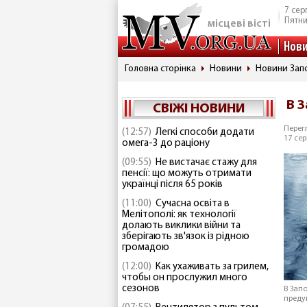
7 сер
Пятн
місцеві вісті
Нов
Головна сторінка
Новини
Новини Запо
В 
СВІЖІ НОВИНИ
Перегл
(12:57)
Легкі способи додати
17 сер
омега-3 до раціону
(09:55)
Не вистачає стажу для
пенсії: що можуть отримати
українці після 65 років
(11:00)
Сучасна освіта в
Мелітополі: як технології
долають виклики війни та
зберігають зв'язок із рідною
громадою
(12:00)
Как ухаживать за грилем,
чтобы он прослужил много
сезонов
В Зап
преду