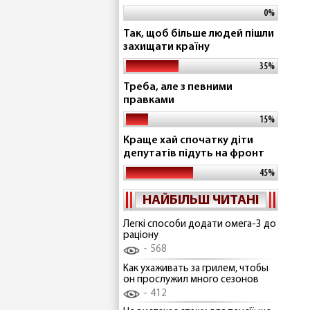
0%
Так, щоб більше людей пішли
захищати країну
35%
Треба, але з певними
правками
15%
Краще хай спочатку діти
депутатів підуть на фронт
45%
НАЙБІЛЬШ ЧИТАНІ
Легкі способи додати омега-3 до
раціону
568
Как ухаживать за грилем, чтобы
он прослужил много сезонов
412