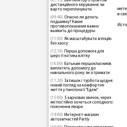
(07:55)
Вентилятор з пультом
дистанційного керування: чи
мете
варто переплачувати
в сек
(09:40)
Опасно ли делать
подшивку? Какие
Исто
противопоказания важно
выявить до процедуры
(11:00)
Як масштабувати агенцію
без хаосу
(12:10)
Перша допомога для
шерсті котика влітку
(16:00)
Батькам першокласників
виплатять допомогу до
навчального року: як отримати
(11:20)
Затишок і турбота щодня:
новий погляд на комфортне
життя у пансіонаті “Едем”
(15:00)
5 харчових звичок, через
які постійно хочеться солодкого:
пояснення лікаря
(14:00)
Интернет-магазин
автозапчастей Partly