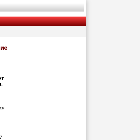
ние
ют
.
ся
7