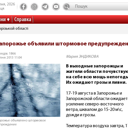
пня, 2026
иця
ини
Справка
різькой області
Запорожье объявили штормовое предупрежде
ядів: 1866
Мария ЭНДИКОВА
пня 2013 11:04
В выходные запорожцы и
жители области почувству
на себе всю мощь непогоды
Их ожидают грозы и ливни.
17-19 августа в Запорожье и
Запорожской области ожидает
усиление северо-восточного
ветра, шквалом до 15-20 м\с,
дожди и грозы.
орожье объявлено штормовое
преждение
Температура воздуха завтра, 1