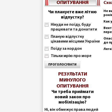
ОПИТУВАННЯ
Схо
Не в
Чи плануєте вже літню
рокі
відпустку?
Как 
Нікуди не поїду, буду
Вент
працювати та донатити
пере
Планую відпустку
Опас
цікавими місцями України
до п
Поїду за кордон
Легк
Тільки мрію про море
ПРОГОЛОСУВАТИ
РЕЗУЛЬТАТИ
МИНУЛОГО
ОПИТУВАННЯ
Чи треба приймати
новий закон про
мобілізацію?
Ні, він обмежує права людей