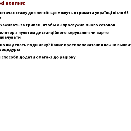
жі новини:
истачає стажу для пенсії: що можуть отримати українці після 65
в
ухаживать за грилем, чтобы он прослужил много сезонов
илятор з пультом дистанційного керування: чи варто
плачувати
но ли делать подшивку? Какие противопоказания важно выяви
роцедуры
і способи додати омега-3 до раціону