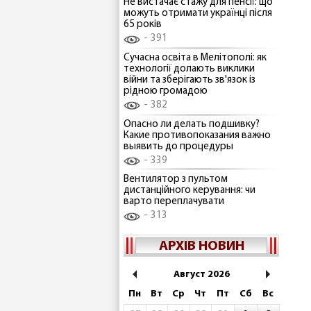
Не вистачає стажу для пенсії: що
можуть отримати українці після
65 років
391
Сучасна освіта в Мелітополі: як
технології долають виклики
війни та зберігають зв'язок із
рідною громадою
382
Опасно ли делать подшивку?
Какие противопоказания важно
выявить до процедуры
339
Вентилятор з пультом
дистанційного керування: чи
варто переплачувати
313
АРХІВ НОВИН
Август 2026
Пн
Вт
Ср
Чт
Пт
Сб
Вс