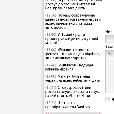
(19:00)
Переселенцям спростили
доступ до грошей і житла: які
нові правила вже діють
(12:58)
Почему современные
шины становятся важной частью
экономичной эксплуатации
автомобиля
Имя:
(13:00)
У Львові хірурги
прооперували дитину в утробі
матері
Ваш 
(13:00)
«Більше ніж просто
фентезі: 10 книжок для підлітків,
які неможливо закрити»
(12:46)
Бейлинсон - ведущая
клиника Израиля
(13:00)
Магнітні бурі в кінці
червня: названо небезпечні дати
(15:31)
Стовбурові клітини
рослин, гіалурон і кератин: наука,
на якій стоїть Abril et Nature
Я
(15:21)
Частотные
преобразователи Danfoss