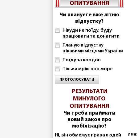
ОПИТУВАННЯ
Чи плануєте вже літню
відпустку?
Нікуди не поїду, буду
працювати та донатити
Планую відпустку
цікавими місцями України
Поїду за кордон
Тільки мрію про море
ПРОГОЛОСУВАТИ
РЕЗУЛЬТАТИ
МИНУЛОГО
ОПИТУВАННЯ
Чи треба приймати
новий закон про
мобілізацію?
Имя:
Ні, він обмежує права людей