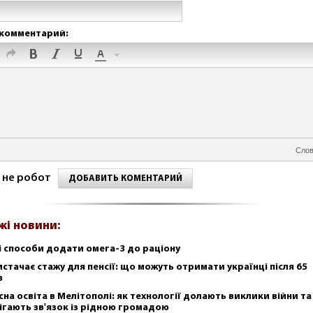
комментарий:
Слов
 не робот
ДОБАВИТЬ КОМЕНТАРИЙ
жі новини:
і способи додати омега-3 до раціону
истачає стажу для пенсії: що можуть отримати українці після 65
в
сна освіта в Мелітополі: як технології долають виклики війни та
ігають зв'язок із рідною громадою