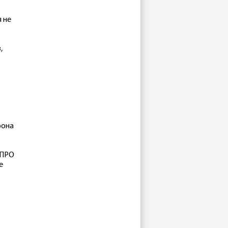
 не
,
рона
 ПРО
е