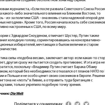
или шансы на создание бесполетной зоны над Сирией.
ловам журналиста, «Если после развала Советского Союза Россия
а какого-либо значительного влияния на Ближнем Востоке, то
рь - из-за политики США - она вновь стала надежной опорой для
ных негодяев». Кроме того, Россия начала искать себе союзников
тивно настроенных к США, по всему миру.
тории с Эдвардом Сноуденом, отмечает Шустер, Путин также
анил холодную голову, сориентировавшись на консервативно-
ционных избирателей, мечтающих о былом величии и старом
рничестве.
тика силы «подобна весам», заключает автор: если какая-то сто
еет, другая сразу же пытается создать противовес. И эта игра не
ратится, поскольку «Владимир Путин считает Барака Обаму
аком, который без необходимости отказался от планов НАТО по
хии и Польше и не особо ценит своих союзников в Европе. Решени
нгтона не »лезть" в Ливию, а отправить туда британцев с
цузами, только укрепило подобную точку зрения.
очник:
Die Welt
Поділитися у соцмережах: