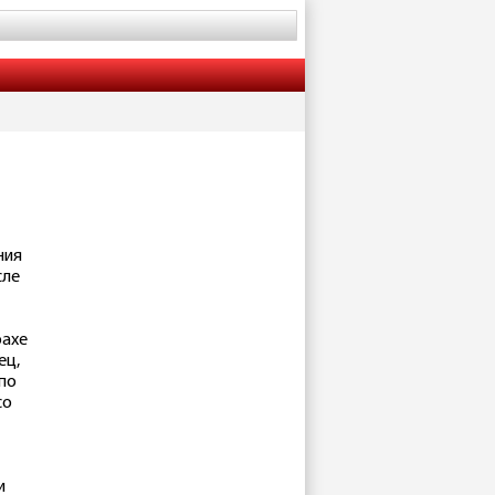
ния
сле
рахе
ец,
 по
со
и