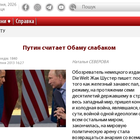
пня, 2026
иця
ини
Справка
ІТУ
Путин считает Обаму слабаком
ядів: 1840
Наталья СЕВЕРОВА
пня 2013 16:27
Обозреватель немецкого изда
Die Welt Жак Шустер пишет: по
того как железный занавес пал,
режиму, на протяжении семи
десятилетий державшему в ст
весь западный мир, пришел кон
и холодная война, являвшаяся,
сути, войной одной идеологии 
всем остальным миром,
закончилась, на мировую
политическую арену стала
возвращаться анархия со всем