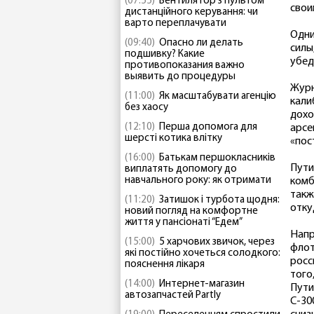
(07:55)
Вентилятор з пультом
свои
дистанційного керування: чи
варто переплачувати
Одни
(09:40)
Опасно ли делать
силы
подшивку? Какие
убед
противопоказания важно
выявить до процедуры
Журн
(11:00)
Як масштабувати агенцію
кали
без хаосу
дохо
(12:10)
Перша допомога для
арсе
шерсті котика влітку
«пос
(16:00)
Батькам першокласників
Пути
виплатять допомогу до
навчального року: як отримати
комб
такж
(11:20)
Затишок і турбота щодня:
отку
новий погляд на комфортне
життя у пансіонаті “Едем”
Напр
(15:00)
5 харчових звичок, через
флот
які постійно хочеться солодкого:
росс
пояснення лікаря
того
(14:00)
Интернет-магазин
Пути
автозапчастей Partly
С-30