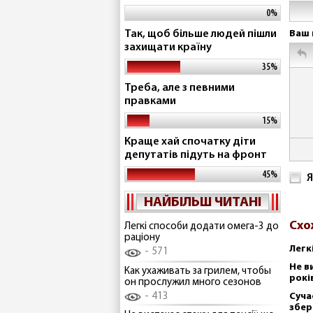
0%
Так, щоб більше людей пішли
Ваш 
захищати країну
35%
Треба, але з певними
правками
15%
Краще хай спочатку діти
депутатів підуть на фронт
45%
Я
НАЙБІЛЬШ ЧИТАНІ
Схо
Легкі способи додати омега-3 до
раціону
Легк
571
Не в
Как ухаживать за грилем, чтобы
рокі
он прослужил много сезонов
413
Суча
збер