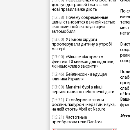
сниз
(19:00)
Переселенцям спростили
доступ до грошей і житла: які
нові правила вже діють
По с
имел
(12:58)
Почему современные
тепе
шины становятся важной частью
экономичной эксплуатации
мест
автомобиля
нега
(13:00)
У Львові хірурги
В ис
прооперували дитину в утробі
матері
сохр
реак
(13:00)
«Більше ніж просто
сопе
фентезі: 10 книжок для підлітків,
які неможливо закрити»
Поли
(12:46)
Бейлинсон - ведущая
слаб
клиника Израиля
прек
(13:00)
Магнітні бурі в кінці
слаб
червня: названо небезпечні дати
в Че
Ваши
(15:31)
Стовбурові клітини
рослин, гіалурон і кератин: наука,
фран
на якій стоїть Abril et Nature
Ист
(15:21)
Частотные
преобразователи Danfoss