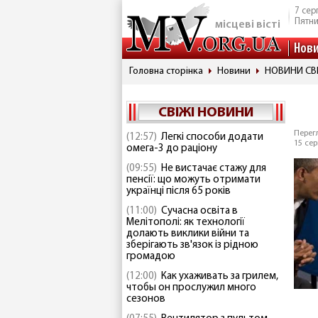
7 сер
Пятн
місцеві вісті
Нов
Головна сторінка
Новини
НОВИНИ СВ
СВІЖІ НОВИНИ
Перегл
(12:57)
Легкі способи додати
15 сер
омега-3 до раціону
(09:55)
Не вистачає стажу для
пенсії: що можуть отримати
українці після 65 років
(11:00)
Сучасна освіта в
Мелітополі: як технології
долають виклики війни та
зберігають зв'язок із рідною
громадою
(12:00)
Как ухаживать за грилем,
чтобы он прослужил много
сезонов