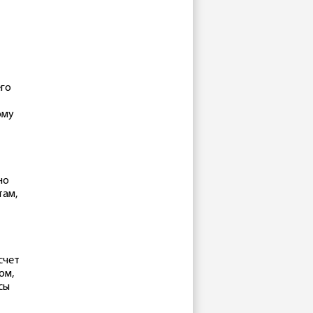
его
ому
но
там,
счет
ом,
сы