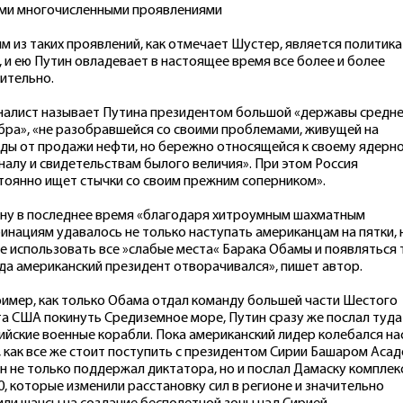
ми многочисленными проявлениями
м из таких проявлений, как отмечает Шустер, является политика
, и ею Путин овладевает в настоящее время все более и более
ительно.
алист называет Путина президентом большой «державы средн
бра», «не разобравшейся со своими проблемами, живущей на
ды от продажи нефти, но бережно относящейся к своему ядерн
налу и свидетельствам былого величия». При этом Россия
тоянно ищет стычки со своим прежним соперником».
ну в последнее время «благодаря хитроумным шахматным
инациям удавалось не только наступать американцам на пятки, 
е использовать все »слабые места« Барака Обамы и появляться 
да американский президент отворачивался», пишет автор.
имер, как только Обама отдал команду большей части Шестого
а США покинуть Средиземное море, Путин сразу же послал туда
ийские военные корабли. Пока американский лидер колебался на
, как все же стоит поступить с президентом Сирии Башаром Асад
н не только поддержал диктатора, но и послал Дамаску комплек
0, которые изменили расстановку сил в регионе и значительно