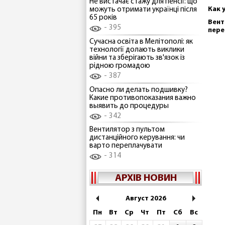
Не вистачає стажу для пенсії: що
Как 
можуть отримати українці після
65 років
Вент
395
пере
Сучасна освіта в Мелітополі: як
технології долають виклики
війни та зберігають зв'язок із
рідною громадою
387
Опасно ли делать подшивку?
Какие противопоказания важно
выявить до процедуры
342
Вентилятор з пультом
дистанційного керування: чи
варто переплачувати
314
АРХІВ НОВИН
Август 2026
Пн
Вт
Ср
Чт
Пт
Сб
Вс