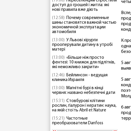
(19:00)
Переселенцям спростили
четы
доступ до грошей і житла: які
нові правила вже діють
Всле
(12:58)
Почему современные
прод
шины становятся важной частью
прод
экономичной эксплуатации
конд
автомобиля
(13:00)
У Львові хірурги
К пр
прооперували дитину в утробі
одна
матері
безо
(13:00)
«Більше ніж просто
фентезі: 10 книжок для підлітків,
5 ав
які неможливо закрити»
выяв
(12:46)
Бейлинсон - ведущая
5 ав
клиника Израиля
конд
(13:00)
Магнітні бурі в кінці
поэт
червня: названо небезпечні дати
Молд
(15:31)
Стовбурові клітини
рослин, гіалурон і кератин: наука,
6 ав
на якій стоїть Abril et Nature
прод
терр
(15:21)
Частотные
преобразователи Danfoss