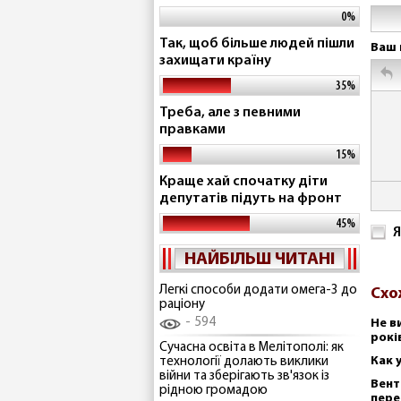
0%
Так, щоб більше людей пішли
Ваш 
захищати країну
35%
Треба, але з певними
правками
15%
Краще хай спочатку діти
депутатів підуть на фронт
45%
Я
НАЙБІЛЬШ ЧИТАНІ
Легкі способи додати омега-3 до
Схо
раціону
594
Не в
рокі
Сучасна освіта в Мелітополі: як
Как 
технології долають виклики
війни та зберігають зв'язок із
Вент
рідною громадою
пере