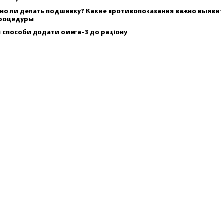
но ли делать подшивку? Какие противопоказания важно выяви
роцедуры
і способи додати омега-3 до раціону