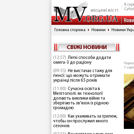
8 сер
Субо
місцеві вісті
Нов
Головна сторінка
Новини
Новини Укр
СВІЖІ НОВИНИ
(12:57)
Легкі способи додати
омега-3 до раціону
Перегл
7 серп
(09:55)
Не вистачає стажу для
пенсії: що можуть отримати
українці після 65 років
(11:00)
Сучасна освіта в
Мелітополі: як технології
долають виклики війни та
зберігають зв'язок із рідною
громадою
(12:00)
Как ухаживать за грилем,
чтобы он прослужил много
сезонов