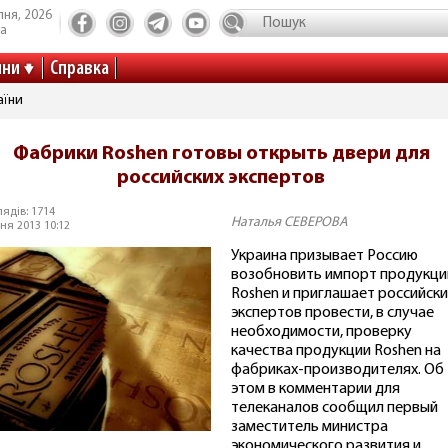
пня, 2026
та
ини
Справка
аїни
Фабрики Roshen готовы открыть двери для
российских экспертов
ядів: 1714
Наталья СЕВЕРОВА
ня 2013 10:12
Украина призывает Россию
возобновить импорт продукци
Roshen и приглашает российски
экспертов провести, в случае
необходимости, проверку
качества продукции Roshen на
фабриках-производителях. Об
этом в комментарии для
телеканалов сообщил первый
заместитель министра
экономического развития и