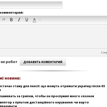
комментарий:
Слов
 не робот
ДОБАВИТЬ КОМЕНТАРИЙ
жі новини:
истачає стажу для пенсії: що можуть отримати українці після 65
в
ухаживать за грилем, чтобы он прослужил много сезонов
илятор з пультом дистанційного керування: чи варто
плачувати