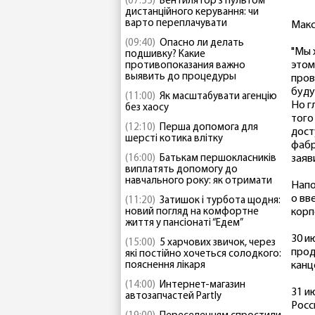
(07:55)
Вентилятор з пультом
дистанційного керування: чи
варто переплачувати
Макс
(09:40)
Опасно ли делать
"Мы 
подшивку? Какие
этом
противопоказания важно
выявить до процедуры
пров
буду
(11:00)
Як масштабувати агенцію
Но г
без хаосу
того
(12:10)
Перша допомога для
дост
шерсті котика влітку
фабр
(16:00)
Батькам першокласників
заяв
виплатять допомогу до
навчального року: як отримати
Напо
о вв
(11:20)
Затишок і турбота щодня:
новий погляд на комфортне
корп
життя у пансіонаті “Едем”
30 и
(15:00)
5 харчових звичок, через
прод
які постійно хочеться солодкого:
пояснення лікаря
канц
(14:00)
Интернет-магазин
31 и
автозапчастей Partly
Росс