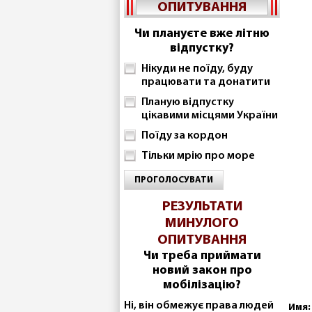
ОПИТУВАННЯ
Чи плануєте вже літню
відпустку?
Нікуди не поїду, буду
працювати та донатити
Планую відпустку
цікавими місцями України
Поїду за кордон
Тільки мрію про море
ПРОГОЛОСУВАТИ
РЕЗУЛЬТАТИ
МИНУЛОГО
ОПИТУВАННЯ
Чи треба приймати
новий закон про
мобілізацію?
Ні, він обмежує права людей
Имя: