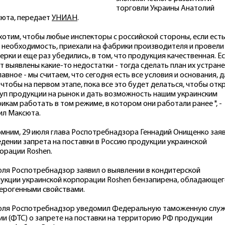
торговли Украины Анатолий
юта, передает
УНИАН
.
хотим, чтобы любые инспекторы с российской стороны, если есть
 необходимость, приехали на фабрики производителя и провели
ерки и еще раз убедились, в том, что продукция качественная. Е
т выявлены какие-то недостатки - тогда сделать план их устране
лавное - мы считаем, что сегодня есть все условия и основания, д
 чтобы на первом этапе, пока все это будет делаться, чтобы отк
уп продукции на рынок и дать возможность нашим украинским
икам работать в том режиме, в котором они работали ранее ", -
ил Максюта.
мним, 29 июля глава Роспотребнадзора Геннадий Онищенко зая
едении запрета на поставки в Россию продукции украинской
орации Roshen.
юля Роспотребнадзор заявил о выявлении в кондитерской
укции украинской корпорации Roshen бензапирена, обладающе
ерогенными свойствами.
юля Роспотребнадзор уведомил Федеральную таможенную слу
ии (ФТС) о запрете на поставки на территорию РФ продукции