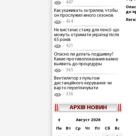
447
Опас
Как ухаживать за грилем, чтобы
до п
он прослужил много сезонов
Легк
434
Не вистачає стажу для пенсії: що
можуть отримати українці після
65 років
421
Опасно ли делать подшивку?
Какие противопоказания важно
выявить до процедуры
365
Вентилятор з пультом
дистанційного керування: чи
варто переплачувати
336
АРХІВ НОВИН
Август 2026
Пн
Вт
Ср
Чт
Пт
Сб
Вс