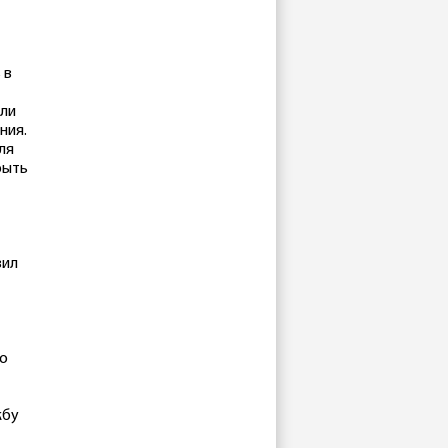
 в
сли
ния.
ля
рыть
вил
го
жбу