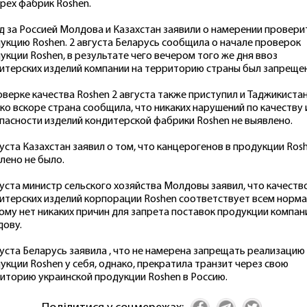
рех фабрик Roshen.
д за Россией Молдова и Казахстан заявили о намерении провери
укцию Roshen. 2 августа Беларусь сообщила о начале проверок
укции Roshen, в результате чего вечером того же дня ввоз
итерских изделий компании на территорию страны был запрещен
оверке качества Roshen 2 августа также приступил и Таджикистан
ко вскоре страна сообщила, что никаких нарушений по качеству 
пасности изделий кондитерской фабрики Roshen не выявлено.
густа Казахстан заявил о том, что канцерогенов в продукции Ros
лено не было.
густа министр сельского хозяйства Молдовы заявил, что качеств
итерских изделий корпорации Roshen соответствует всем норма
ому нет никаких причин для запрета поставок продукции компан
ову.
густа Беларусь заявила , что не намерена запрещать реализацию
укции Roshen у себя, однако, прекратила транзит через свою
иторию украинской продукции Roshen в Россию.