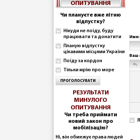
ОПИТУВАННЯ
Чи плануєте вже літню
відпустку?
Нікуди не поїду, буду
працювати та донатити
Имя:
Планую відпустку
цікавими місцями України
Ваш 
Поїду за кордон
Тільки мрію про море
ПРОГОЛОСУВАТИ
РЕЗУЛЬТАТИ
МИНУЛОГО
ОПИТУВАННЯ
Чи треба приймати
Я
новий закон про
мобілізацію?
Ні, він обмежує права людей