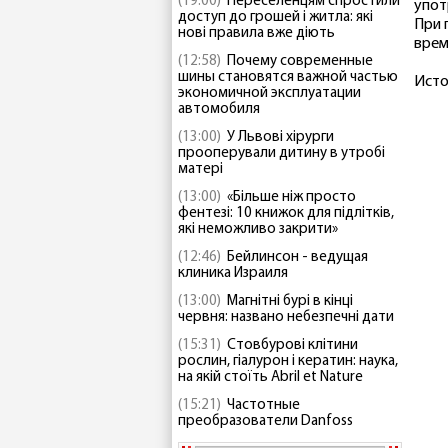
(19:00)
Переселенцям спростили
упот
доступ до грошей і житла: які
При 
нові правила вже діють
врем
(12:58)
Почему современные
шины становятся важной частью
Исто
экономичной эксплуатации
автомобиля
(13:00)
У Львові хірурги
прооперували дитину в утробі
матері
(13:00)
«Більше ніж просто
фентезі: 10 книжок для підлітків,
які неможливо закрити»
(12:46)
Бейлинсон - ведущая
клиника Израиля
(13:00)
Магнітні бурі в кінці
червня: названо небезпечні дати
(15:31)
Стовбурові клітини
рослин, гіалурон і кератин: наука,
на якій стоїть Abril et Nature
(15:21)
Частотные
преобразователи Danfoss