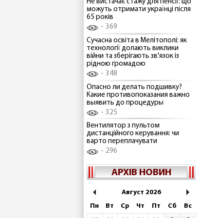
Не вистачає стажу для пенсії: що
можуть отримати українці після
65 років
369
Сучасна освіта в Мелітополі: як
технології долають виклики
війни та зберігають зв'язок із
рідною громадою
348
Опасно ли делать подшивку?
Какие противопоказания важно
выявить до процедуры
325
Вентилятор з пультом
дистанційного керування: чи
варто переплачувати
296
АРХІВ НОВИН
Август 2026
Пн
Вт
Ср
Чт
Пт
Сб
Вс