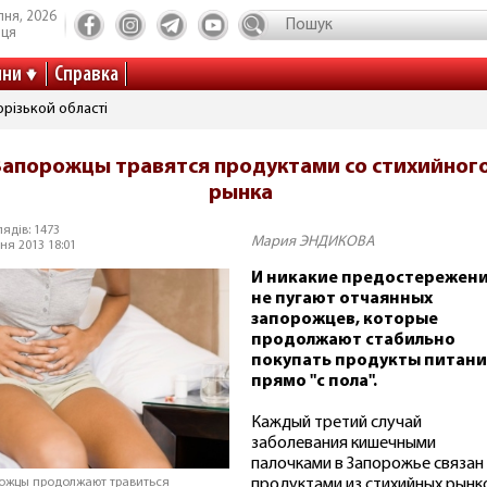
пня, 2026
иця
ини
Справка
різькой області
Запорожцы травятся продуктами со стихийног
рынка
ядів: 1473
Мария ЭНДИКОВА
ня 2013 18:01
И никакие предостережен
не пугают отчаянных
запорожцев, которые
продолжают стабильно
покупать продукты питани
прямо "с пола".
Каждый третий случай
заболевания кишечными
палочками в Запорожье связан 
продуктами из стихийных рынк
ожцы продолжают травиться