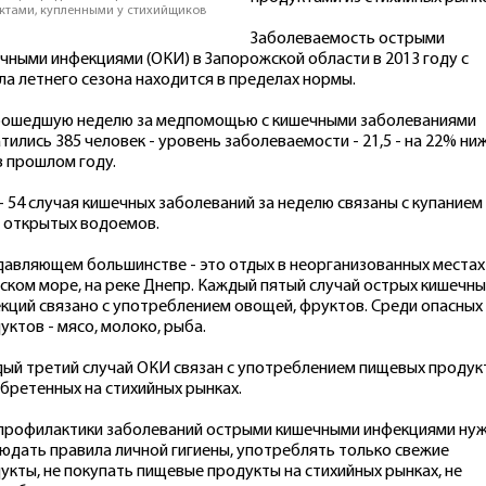
ктами, купленными у стихийщиков
Заболеваемость острыми
чными инфекциями (ОКИ) в Запорожской области в 2013 году с
ла летнего сезона находится в пределах нормы.
рошедшую неделю за медпомощью с кишечными заболеваниями
тились 385 человек - уровень заболеваемости - 21,5 - на 22% ниж
в прошлом году.
- 54 случая кишечных заболеваний за неделю связаны с купанием
 открытых водоемов.
давляющем большинстве - это отдых в неорганизованных местах
ском море, на реке Днепр. Каждый пятый случай острых кишечны
кций связано с употреблением овощей, фруктов. Среди опасных
уктов - мясо, молоко, рыба.
ый третий случай ОКИ связан с употреблением пищевых продук
бретенных на стихийных рынках.
профилактики заболеваний острыми кишечными инфекциями ну
юдать правила личной гигиены, употреблять только свежие
укты, не покупать пищевые продукты на стихийных рынках, не