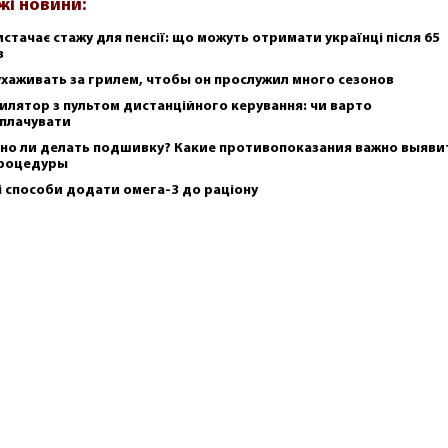
жі новини:
истачає стажу для пенсії: що можуть отримати українці після 65
в
ухаживать за грилем, чтобы он прослужил много сезонов
илятор з пультом дистанційного керування: чи варто
плачувати
но ли делать подшивку? Какие противопоказания важно выяви
роцедуры
і способи додати омега-3 до раціону