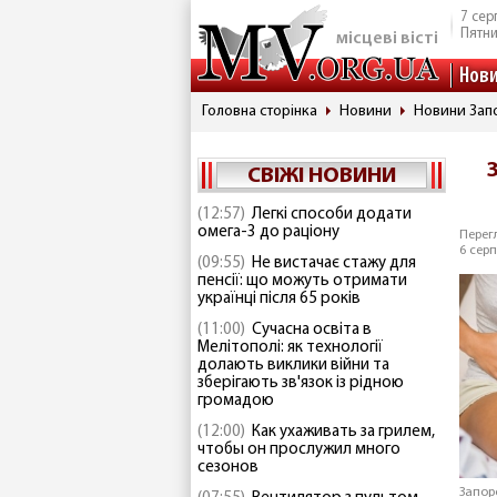
7 сер
Пятн
місцеві вісті
Нов
Головна сторінка
Новини
Новини Запо
СВІЖІ НОВИНИ
(12:57)
Легкі способи додати
омега-3 до раціону
Перегл
6 серп
(09:55)
Не вистачає стажу для
пенсії: що можуть отримати
українці після 65 років
(11:00)
Сучасна освіта в
Мелітополі: як технології
долають виклики війни та
зберігають зв'язок із рідною
громадою
(12:00)
Как ухаживать за грилем,
чтобы он прослужил много
сезонов
Запор