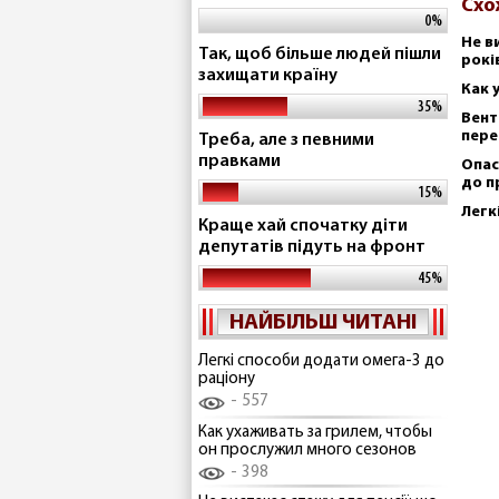
Схо
0%
Не в
Так, щоб більше людей пішли
рокі
захищати країну
Как 
35%
Вент
пере
Треба, але з певними
правками
Опас
до п
15%
Легк
Краще хай спочатку діти
депутатів підуть на фронт
45%
НАЙБІЛЬШ ЧИТАНІ
Легкі способи додати омега-3 до
раціону
557
Как ухаживать за грилем, чтобы
он прослужил много сезонов
398