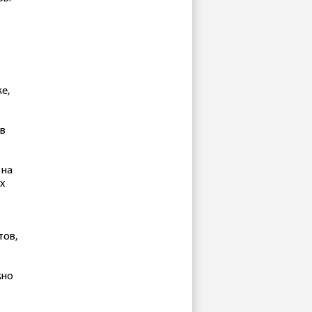
е,
 в
 на
х
тов,
жно