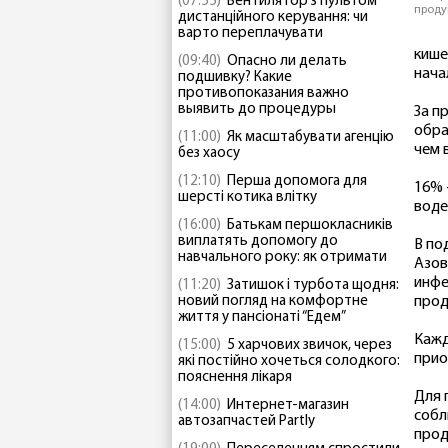
(07:55)
Вентилятор з пультом
проду
дистанційного керування: чи
варто переплачувати
кише
(09:40)
Опасно ли делать
нача
подшивку? Какие
противопоказания важно
выявить до процедуры
За п
обра
(11:00)
Як масштабувати агенцію
чем 
без хаосу
(12:10)
Перша допомога для
16% 
шерсті котика влітку
воде
(16:00)
Батькам першокласників
виплатять допомогу до
В по
навчального року: як отримати
Азов
инфе
(11:20)
Затишок і турбота щодня:
новий погляд на комфортне
прод
життя у пансіонаті “Едем”
Кажд
(15:00)
5 харчових звичок, через
прио
які постійно хочеться солодкого:
пояснення лікаря
Для 
(14:00)
Интернет-магазин
собл
автозапчастей Partly
прод