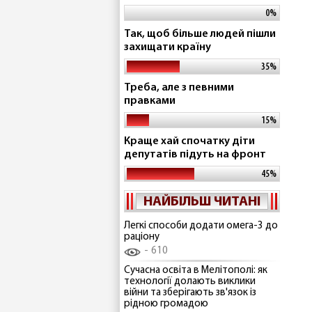
0%
Так, щоб більше людей пішли
захищати країну
35%
Треба, але з певними
правками
15%
Краще хай спочатку діти
депутатів підуть на фронт
45%
НАЙБІЛЬШ ЧИТАНІ
Легкі способи додати омега-3 до
раціону
610
Сучасна освіта в Мелітополі: як
технології долають виклики
війни та зберігають зв'язок із
рідною громадою