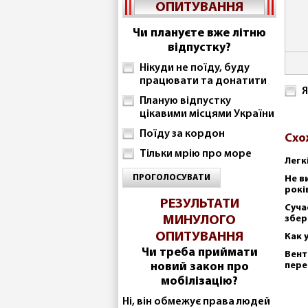
ОПИТУВАННЯ
Чи плануєте вже літню
відпустку?
Нікуди не поїду, буду
працювати та донатити
Я
Планую відпустку
цікавими місцями України
Поїду за кордон
Схо
Тільки мрію про море
Легк
ПРОГОЛОСУВАТИ
Не в
рокі
РЕЗУЛЬТАТИ
Суча
МИНУЛОГО
збер
ОПИТУВАННЯ
Как 
Чи треба приймати
Вент
новий закон про
пере
мобілізацію?
Ні, він обмежує права людей