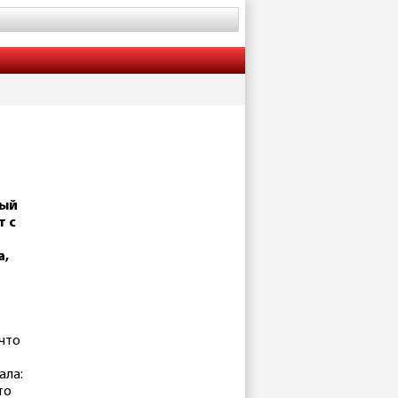
ный
т с
а,
 что
ала:
то