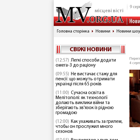
9 сер
місцеві вісті
Нов
Головна сторінка
Новини
Новини шоу
СВІЖІ НОВИНИ
Перегл
(12:57)
Легкі способи додати
4 серп
омега-3 до раціону
(09:55)
Не вистачає стажу для
пенсії: що можуть отримати
українці після 65 років
(11:00)
Сучасна освіта в
Мелітополі: як технології
долають виклики війни та
зберігають зв'язок із рідною
громадою
(12:00)
Как ухаживать за грилем,
чтобы он прослужил много
сезонов