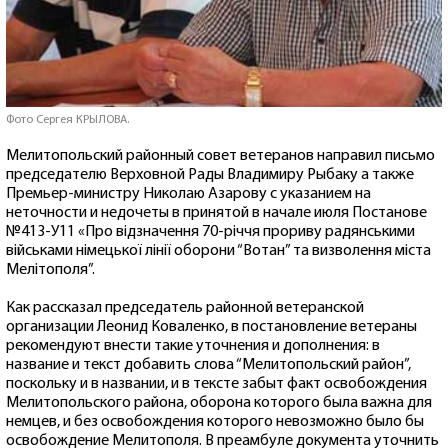
Фото Сергея КРЫЛОВА.
Мелитопольский районный совет ветеранов направил письмо
председателю Верховной Рады Владимиру Рыбаку а также
Премьер-министру Николаю Азарову с указанием на
неточности и недочеты в принятой в начале июля Постанове
№413-У11 «Про відзначення 70-річчя прориву радянськими
військами німецької лінії оборони “Вотан” та визволення міста
Мелітополя”.
Как рассказал председатель районной ветеранской
организации Леонид Коваленко, в постановление ветераны
рекомендуют внести такие уточнения и дополнения: в
название и текст добавить слова “Мелитопольский район”,
поскольку и в названии, и в тексте забыт факт освобождения
Мелитопольского района, оборона которого была важна для
немцев, и без освобождения которого невозможно было бы
освобождение Мелитополя. В преамбуле документа уточнить