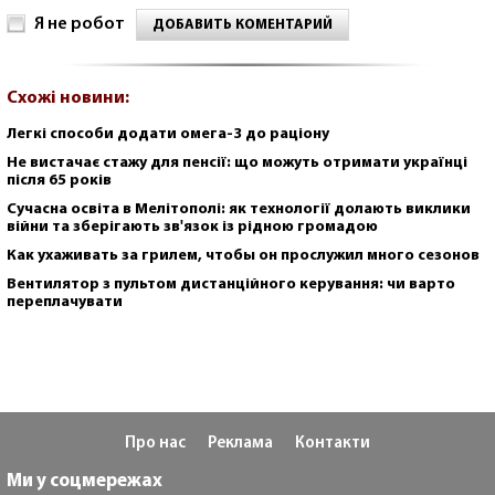
Я не робот
ДОБАВИТЬ КОМЕНТАРИЙ
Схожі новини:
Легкі способи додати омега-3 до раціону
Не вистачає стажу для пенсії: що можуть отримати українці
після 65 років
Сучасна освіта в Мелітополі: як технології долають виклики
війни та зберігають зв'язок із рідною громадою
Как ухаживать за грилем, чтобы он прослужил много сезонов
Вентилятор з пультом дистанційного керування: чи варто
переплачувати
Про нас
Реклама
Контакти
Ми у соцмережах