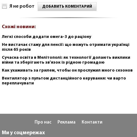
Я не робот
ДОБАВИТЬ КОМЕНТАРИЙ
Схожі новини:
Легкі способи додати омега-3 до раціону
Не вистачає стажу для пенсії: що можуть отримати українці
після 65 років
Сучасна освіта в Мелітополі: як технології долають виклики
війни та зберігають зв'язок із рідною громадою
Как ухаживать за грилем, чтобы он прослужил много сезонов
Вентилятор з пультом дистанційного керування: чи варто
переплачувати
Про нас
Реклама
Контакти
Ми у соцмережах