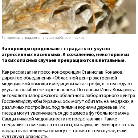
Запорожцы страдают от укусов змей, ос и пауков
Запорожцы продолжают страдать от укусов
агрессивных насекомых. К сожалению, некоторые из
таких опасных случаев превращаются в летальные.
Как рассказал на пресс-конференции Станислав Конаков,
директор обьединения «Областной центр экстренной
медицинской помощи и медицины катастроф», в этом году от
укуса ос погибло четыре человека. По словам Инны Комарицы,
энтомолога Запорожского областного лабораторного центра
Госсанэпидслужбы Украины, осы могут обитать на чердаках, в
различных постройках, под пнями и корнями деревьев. Их
гнезда могут увеличиваться до размера футбольного мяча.
Самцы никакой медопасности не представляют. Также
специалист отметила, что ни осы, ни пауки, ни змеи просто так
нападать на человека не могут – только в том случае, если
чувтсвуют опасность.