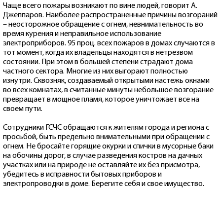
Чаще всего пожары возникают по вине людей, говорит А.
Джеппаров. Наиболее распространенные причины возгораний
– неосторожное обращение с огнем, невнимательность во
время курения и неправильное использование
электроприборов. 95 проц. всех пожаров в домах случаются в
тот момент, когда их владельцы находятся в нетрезвом
состоянии. При этом в большей степени страдают дома
частного сектора. Многие из них выгорают полностью
изнутри. Сквозняк, создаваемый открытыми настежь окнами
во всех комнатах, в считанные минуты небольшое возгорание
превращает в мощное пламя, которое уничтожает все на
своем пути.
Сотрудники ГСЧС обращаются к жителям города и региона с
просьбой, быть предельно внимательными при обращении с
огнем. Не бросайте горящие окурки и спички в мусорные баки
на обочины дорог, в случае разведения костров на дачных
участках или на природе не оставляйте их без присмотра,
убедитесь в исправности бытовых приборов и
электропроводки в доме. Берегите себя и свое имущество.