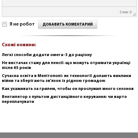
Слов: 0
Я не робот
ДОБАВИТЬ КОМЕНТАРИЙ
Схожі новини:
Легкі способи додати омега-3 до раціону
Не вистачає стажу для пенсії: що можуть отримати українці
після 65 років
Сучасна освіта в Мелітополі: як технології долають виклики
війни та зберігають зв'язок із рідною громадою
Как ухаживать за грилем, чтобы он прослужил много сезонов
Вентилятор з пультом дистанційного керування: чи варто
переплачувати