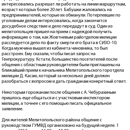
интересовались разрешат ли работать на линии маршруткам,
возраст которых более 20 лет. Бабушки жаловались на
предпринимателей, которые их обманули. Потерпевшие по
уголовным делам интересовались, когда закончится
досудебное следствие и дело передадут в суд. Один из
мелитопольцев пришел на прием с надеждой получить
информацию о том, как Жовтневым райотделом милиции
расследуется дело по факту смерти его брата в СИЗО-10.
Когда мужчина вышел из кабинета чиновника, то был
расстроен. Ему сказали, чтобы писал запрос на
Генпрокуратуру. Кстати, большинство посетителей после
общения с областным руководителем были приглашены на
ближайший прием к начальника Мелитопольского горотдела
милиции Д. Касаю, который за несколько дней должен
разобраться с вопросом и дать гражданам конкретный ответ.
Некоторым горожанам после общения с А. Чебурахиным
пришлось еще общаться и с участковым инспектором
милиции, а точнее с его помощью писать официальное
заявление.
Для жителей Мелитопольского района общение с
руководством ГУМВД организовано на будущей неделе. 1