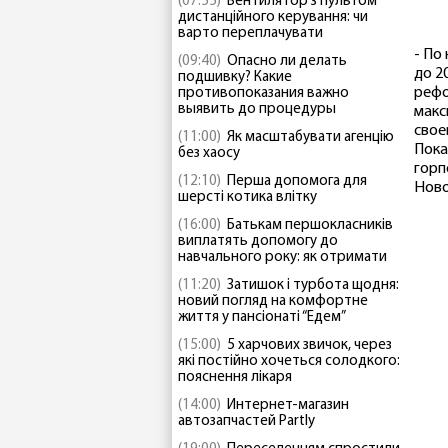
(07:55)
Вентилятор з пультом
дистанційного керування: чи
варто переплачувати
- По
(09:40)
Опасно ли делать
до 2
подшивку? Какие
рефо
противопоказания важно
выявить до процедуры
макс
свое
(11:00)
Як масштабувати агенцію
Пока
без хаосу
горп
(12:10)
Перша допомога для
Ново
шерсті котика влітку
(16:00)
Батькам першокласників
виплатять допомогу до
навчального року: як отримати
(11:20)
Затишок і турбота щодня:
новий погляд на комфортне
життя у пансіонаті “Едем”
(15:00)
5 харчових звичок, через
які постійно хочеться солодкого:
пояснення лікаря
(14:00)
Интернет-магазин
автозапчастей Partly