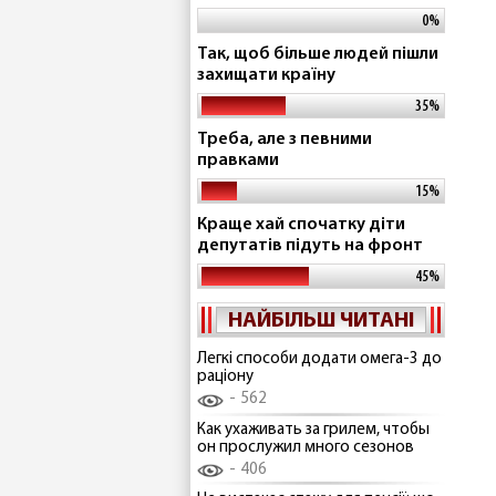
0%
Так, щоб більше людей пішли
захищати країну
35%
Треба, але з певними
правками
15%
Краще хай спочатку діти
депутатів підуть на фронт
45%
НАЙБІЛЬШ ЧИТАНІ
Легкі способи додати омега-3 до
раціону
562
Как ухаживать за грилем, чтобы
он прослужил много сезонов
406