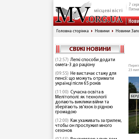
7 сер
Пятн
місцеві вісті
Нов
Головна сторінка
Новини
Новини Запо
СВІЖІ НОВИНИ
(12:57)
Легкі способи додати
омега-3 до раціону
Перегл
23 лип
(09:55)
Не вистачає стажу для
пенсії: що можуть отримати
українці після 65 років
(11:00)
Сучасна освіта в
Мелітополі: як технології
долають виклики війни та
зберігають зв'язок із рідною
громадою
(12:00)
Как ухаживать за грилем,
чтобы он прослужил много
сезонов