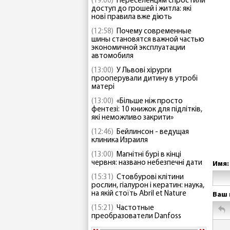
(19:00)
Переселенцям спростили
доступ до грошей і житла: які
нові правила вже діють
(12:58)
Почему современные
шины становятся важной частью
экономичной эксплуатации
автомобиля
(13:00)
У Львові хірурги
прооперували дитину в утробі
матері
(13:00)
«Більше ніж просто
фентезі: 10 книжок для підлітків,
які неможливо закрити»
(12:46)
Бейлинсон - ведущая
клиника Израиля
(13:00)
Магнітні бурі в кінці
червня: названо небезпечні дати
Имя:
(15:31)
Стовбурові клітини
рослин, гіалурон і кератин: наука,
на якій стоїть Abril et Nature
Ваш 
(15:21)
Частотные
преобразователи Danfoss