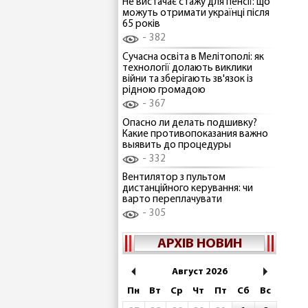
Не вистачає стажу для пенсії: що
можуть отримати українці після
65 років
382
Сучасна освіта в Мелітополі: як
технології долають виклики
війни та зберігають зв'язок із
рідною громадою
367
Опасно ли делать подшивку?
Какие противопоказания важно
выявить до процедуры
332
Вентилятор з пультом
дистанційного керування: чи
варто переплачувати
305
АРХІВ НОВИН
Август 2026
Пн
Вт
Ср
Чт
Пт
Сб
Вс