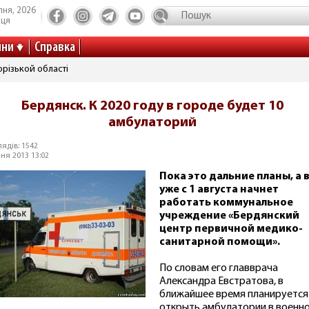
пня, 2026
иця
ини
Справка
різькой області
Бердянск. К 2020 году в городе будет 10
амбулаторий
ядів: 1542
ня 2013 13:02
Пока это дальние планы, а 
уже с 1 августа начнет
работать коммунальное
учреждение «Бердянский
центр первичной медико-
санитарной помощи».
По словам его главврача
Александра Евстратова, в
ближайшее время планируется
открыть амбулатории в военн