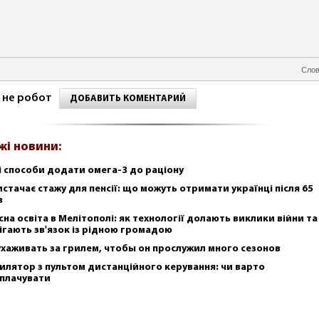
Слов
 не робот
ДОБАВИТЬ КОМЕНТАРИЙ
жі новини:
і способи додати омега-3 до раціону
истачає стажу для пенсії: що можуть отримати українці після 65
в
сна освіта в Мелітополі: як технології долають виклики війни та
ігають зв'язок із рідною громадою
ухаживать за грилем, чтобы он прослужил много сезонов
илятор з пультом дистанційного керування: чи варто
плачувати