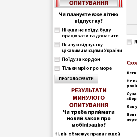
ОПИТУВАННЯ
Чи плануєте вже літню
відпустку?
Нікуди не поїду, буду
працювати та донатити
Я
Планую відпустку
цікавими місцями України
Поїду за кордон
Схо
Тільки мрію про море
Легк
ПРОГОЛОСУВАТИ
Не в
рокі
РЕЗУЛЬТАТИ
Суча
МИНУЛОГО
збер
ОПИТУВАННЯ
Как 
Чи треба приймати
Вент
новий закон про
пере
мобілізацію?
Ні, він обмежує права людей