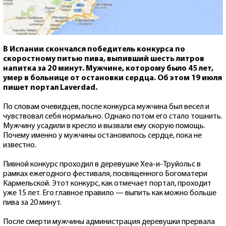
В Испании скончался победитель конкурса по
скоростному питью пива, выпивший шесть литров
напитка за 20 минут. Мужчине, которому было 45 лет,
умер в больнице от остановки сердца. Об этом 19 июля
пишет портал Laverdad.
По словам очевидцев, после конкурса мужчина был весел и
чувствовал себя нормально. Однако потом его стало тошнить.
Мужчину усадили в кресло и вызвали ему скорую помощь.
Почему именно у мужчины остановилось сердце, пока не
известно.
Пивной конкурс проходил в деревушке Хеа-и-Труйольс в
рамках ежегодного фестиваля, посвященного Богоматери
Кармельской. Этот конкурс, как отмечает портал, проходит
уже 15 лет. Его главное правило — выпить как можно больше
пива за 20 минут.
После смерти мужчины администрация деревушки прервала