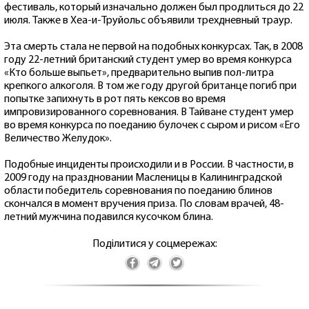
фестиваль, который изначально должен был продлиться до 22
июля. Также в Хеа-и-Труйольс объявили трехдневный траур.
Эта смерть стала не первой на подобных конкурсах. Так, в 2008
году 22-летний британский студент умер во время конкурса
«Кто больше выпьет», предварительно выпив пол-литра
крепкого алкоголя. В том же году другой британце погиб при
попытке запихнуть в рот пять кексов во время
импровизированного соревнования. В Тайване студент умер
во время конкурса по поеданию булочек с сыром и рисом «Его
Величество Желудок».
Подобные инциденты происходили и в России. В частности, в
2009 году на праздновании Масленицы в Калининградской
области победитель соревнования по поеданию блинов
скончался в момент вручения приза. По словам врачей, 48-
летний мужчина подавился кусочком блина.
Поділитися у соцмережах: