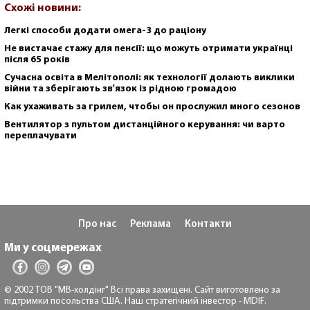
Схожі новини:
Легкі способи додати омега-3 до раціону
Не вистачає стажу для пенсії: що можуть отримати українці
після 65 років
Сучасна освіта в Мелітополі: як технології долають виклики
війни та зберігають зв'язок із рідною громадою
Как ухаживать за грилем, чтобы он прослужил много сезонов
Вентилятор з пультом дистанційного керування: чи варто
переплачувати
Про нас
Реклама
Контакти
Ми у соцмережах
© 2002 ТОВ "МВ-холдінг" Всі права захищені. Сайт виготовлено за
підтримки посольства США. Наш стратегічний інвестор - MDIF.