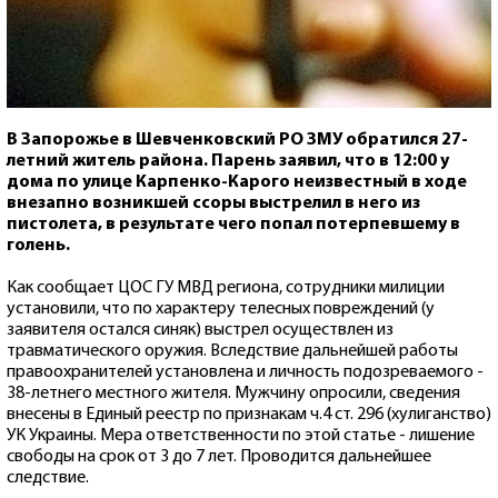
В Запорожье в Шевченковский РО ЗМУ обратился 27-
летний житель района. Парень заявил, что в 12:00 у
дома по улице Карпенко-Карого неизвестный в ходе
внезапно возникшей ссоры выстрелил в него из
пистолета, в результате чего попал потерпевшему в
голень.
Как сообщает ЦОС ГУ МВД региона, сотрудники милиции
установили, что по характеру телесных повреждений (у
заявителя остался синяк) выстрел осуществлен из
травматического оружия. Вследствие дальнейшей работы
правоохранителей установлена и личность подозреваемого -
38-летнего местного жителя. Мужчину опросили, сведения
внесены в Единый реестр по признакам ч.4 ст. 296 (хулиганство)
УК Украины. Мера ответственности по этой статье - лишение
свободы на срок от 3 до 7 лет. Проводится дальнейшее
следствие.