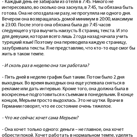
- Каждый день ее забирали из отеля в 7:45. Никого не
интересовало, во сколько она заснула, в 7:45, ты обязана быть
готова. Она не опоздала ни разу, не прогуляла ни одного дня.
Вечером она возвращалась домой минимум в 20:00, максимум
в 23:00. После этого она обязана была до 7:45 часов
следующего утра выучить наизусть 8 страниц текста. И это
для девушки, которая всего лишь 2 года назад начала учить
турецкий язык! Поэтому она переводила каждую страницу,
зазубривала тексты. Я не представляю, что кто-то еще смог бы
жить в таком темпе.
- И сколь раз в неделю она так работала?
- Пять дней в неделю график был таким. Потом было 2 дня
выходных. Во время выходных она еще успевала сняться в
рекламе или дать интервью. Кроме того, она должна была в
воскресенье подготовиться к съемкам в понедельник. В конце
концов, Мерьем просто выдохлась. Это не шутки. Врачи в
Германии говорят, что ее состояние очень тяжелое.
- Что же сейчас хочет сама Мерьем?
- Она хочет только одного: деньги – не главное, она хочет
обрести покой. Хочет работать в нормальном темпе, уделять