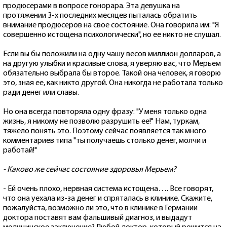
продюсерами в вопросе гонорара. Эта девушка на
протяжении 3-х последних месяцев пыталась обратить
внимание продюсеров на свое состояние. Она говорила им: "Я
совершенно истощена психологически", но ее никто не слушал.
Если вы бы положили на одну чашу весов миллион долларов, а
на другую улыбки и красивые слова, я уверяю вас, что Мерьем
обязательно выбрала бы второе. Такой она человек, я говорю
это, зная ее, как никто другой. Она никогда не работала только
ради денег или славы.
Но она всегда повторяла одну фразу: "У меня только одна
жизнь, я никому не позволю разрушить ее!" Нам, туркам,
тяжело понять это. Поэтому сейчас появляется так много
комментариев типа "ты получаешь столько денег, молчи и
работай!"
- Каково же сейчас состояние здоровья Мерьем?
- Ей очень плохо, нервная система истощена…. Все говорят,
что она уехала из-за денег и спряталась в клинике. Скажите,
пожалуйста, возможно ли это, что в клинике в Германии
доктора поставят вам фальшивый диагноз, и выдадут