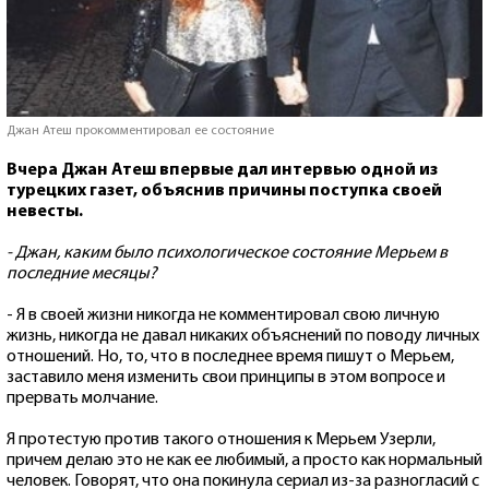
Джан Атеш прокомментировал ее состояние
Вчера Джан Атеш впервые дал интервью одной из
турецких газет, объяснив причины поступка своей
невесты.
- Джан, каким было психологическое состояние Мерьем в
последние месяцы?
- Я в своей жизни никогда не комментировал свою личную
жизнь, никогда не давал никаких объяснений по поводу личных
отношений. Но, то, что в последнее время пишут о Мерьем,
заставило меня изменить свои принципы в этом вопросе и
прервать молчание.
Я протестую против такого отношения к Мерьем Узерли,
причем делаю это не как ее любимый, а просто как нормальный
человек. Говорят, что она покинула сериал из-за разногласий с