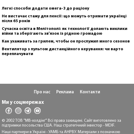
Легкі способи додати омега-3 до раціону
Не вистачає стажу для пенсії: що можуть отримати українці
після 65 років
Сучасна освіта в Мелітополі: як технології долають виклики
війни та зберігають зв'язок із рідною громадою
Как ухаживать за грилем, чтобы он прослужил много сезонов
Вентилятор з пультом дистанційного керування: чи варто
переплачувати
Про нас
Реклама
Контакти
Ми у соцмережах
© 2002 ТОВ "МВ-холдінг" Всі права захищені. Сайт виготовлено за
підтримки посольства США. Наш стратегічний інвестор - MDIF.
Наші партнери в Україні - УАМБ та АНРВУ. Матеріали з позначкою