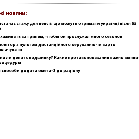
жі новини:
истачає стажу для пенсії: що можуть отримати українці після 65
в
ухаживать за грилем, чтобы он прослужил много сезонов
илятор з пультом дистанційного керування: чи варто
плачувати
но ли делать подшивку? Какие противопоказания важно выяви
роцедуры
і способи додати омега-3 до раціону