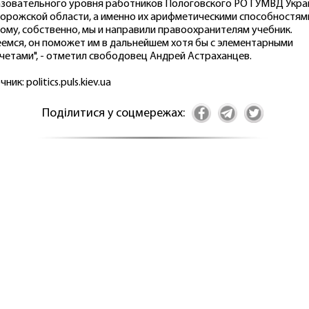
зовательного уровня работников Пологовского РО ГУМВД Укр
порожской области, а именно их арифметическими способностям
ому, собственно, мы и направили правоохранителям учебник.
емся, он поможет им в дальнейшем хотя бы с элементарными
четами", - отметил свободовец Андрей Астраханцев.
ник: politics.puls.kiev.ua
Поділитися у соцмережах: