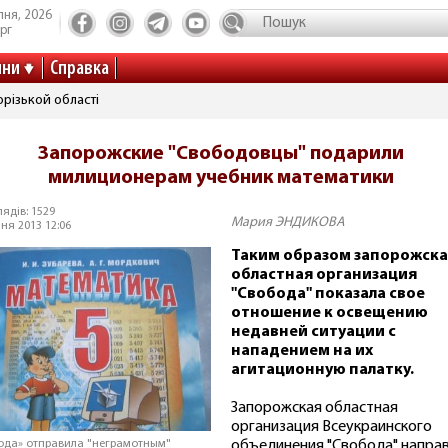
пня, 2026
рг
ини
Справка
різькой області
Запорожские "Свободовцы" подарили
милиционерам учебник математики
ядів: 1529
Мария ЭНДИКОВА
ня 2013 12:06
Таким образом запорожска
областная организация
"Свобода" показала свое
отношение к освещению
недавней ситуации с
нападением на их
агитационную палатку.
Запорожская областная
организация Всеукраинского
объединения "Свобода" напра
ода» отправила "неграмотным"