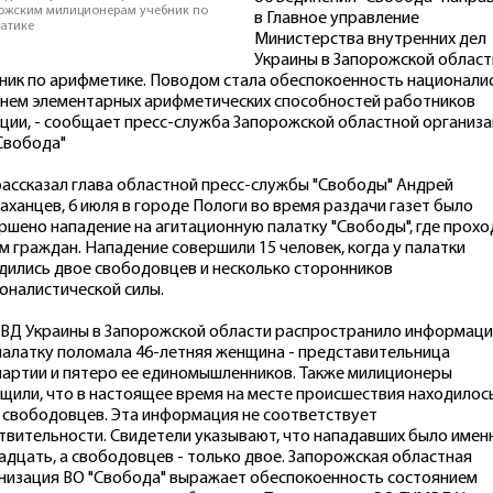
ожским милиционерам учебник по
в Главное управление
атике
Министерства внутренних дел
Украины в Запорожской област
ник по арифметике. Поводом стала обеспокоенность национали
нем элементарных арифметических способностей работников
ции, - сообщает пресс-служба Запорожской областной организ
Свобода"
рассказал глава областной пресс-службы "Свободы" Андрей
аханцев, 6 июля в городе Пологи во время раздачи газет было
ршено нападение на агитационную палатку "Свободы", где прохо
м граждан. Нападение совершили 15 человек, когда у палатки
дились двое свободовцев и несколько сторонников
оналистической силы.
ВД Украины в Запорожской области распространило информаци
палатку поломала 46-летняя женщина - представительница
артии и пятеро ее единомышленников. Также милиционеры
щили, что в настоящее время на месте происшествия находилос
 свободовцев. Эта информация не соответствует
твительности. Свидетели указывают, что нападавших было имен
адцать, а свободовцев - только двое. Запорожская областная
низация ВО "Свобода" выражает обеспокоенность состоянием