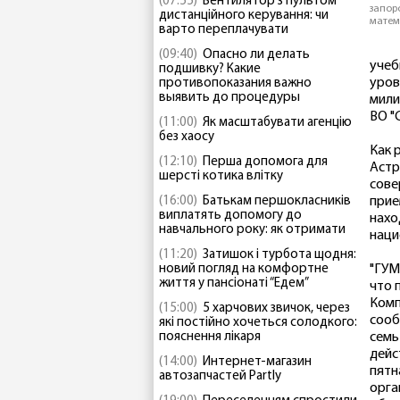
(07:55)
Вентилятор з пультом
запор
дистанційного керування: чи
матем
варто переплачувати
(09:40)
Опасно ли делать
учеб
подшивку? Какие
уров
противопоказания важно
выявить до процедуры
мили
ВО "
(11:00)
Як масштабувати агенцію
без хаосу
Как 
(12:10)
Перша допомога для
Астр
шерсті котика влітку
сове
(16:00)
Батькам першокласників
прие
виплатять допомогу до
нахо
навчального року: як отримати
наци
(11:20)
Затишок і турбота щодня:
новий погляд на комфортне
"ГУМ
життя у пансіонаті “Едем”
что 
Комп
(15:00)
5 харчових звичок, через
сооб
які постійно хочеться солодкого:
пояснення лікаря
семь
дейс
(14:00)
Интернет-магазин
пятн
автозапчастей Partly
орга