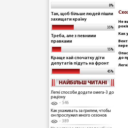
0%
Схо
Так, щоб більше людей пішли
захищати країну
Не в
рокі
35%
Как 
Треба, але з певними
правками
Вент
пере
15%
Опас
Краще хай спочатку діти
до п
депутатів підуть на фронт
Легк
45%
НАЙБІЛЬШ ЧИТАНІ
Легкі способи додати омега-3 до
раціону
546
Как ухаживать за грилем, чтобы
он прослужил много сезонов
389