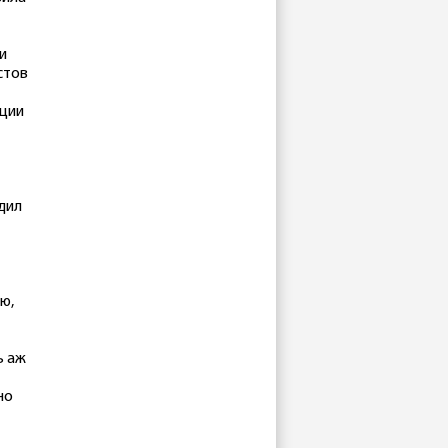
и
стов
ации
дил
ю,
ь аж
но