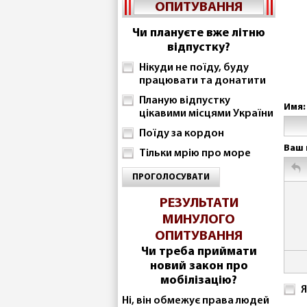
ОПИТУВАННЯ
Чи плануєте вже літню
відпустку?
Нікуди не поїду, буду
працювати та донатити
Планую відпустку
Имя:
цікавими місцями України
Поїду за кордон
Ваш 
Тільки мрію про море
ПРОГОЛОСУВАТИ
РЕЗУЛЬТАТИ
МИНУЛОГО
ОПИТУВАННЯ
Чи треба приймати
новий закон про
мобілізацію?
Я
Ні, він обмежує права людей