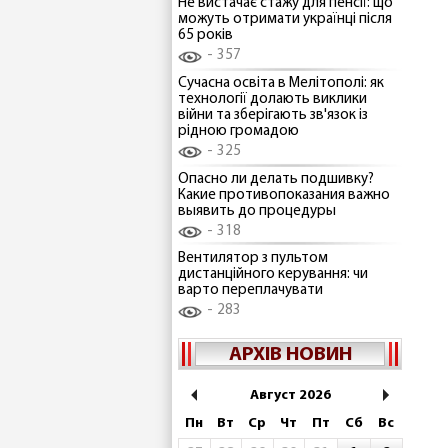
Не вистачає стажу для пенсії: що
можуть отримати українці після
65 років
357
Сучасна освіта в Мелітополі: як
технології долають виклики
війни та зберігають зв'язок із
рідною громадою
325
Опасно ли делать подшивку?
Какие противопоказания важно
выявить до процедуры
318
Вентилятор з пультом
дистанційного керування: чи
варто переплачувати
283
АРХІВ НОВИН
Август 2026
Пн
Вт
Ср
Чт
Пт
Сб
Вс