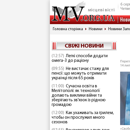
6 сер
Четве
місцеві вісті
Нов
Головна сторінка
Новини
Новини Запо
СВІЖІ НОВИНИ
(12:57)
Легкі способи додати
омега-3 до раціону
Перегл
14 лип
(09:55)
Не вистачає стажу для
пенсії: що можуть отримати
українці після 65 років
(11:00)
Сучасна освіта в
Мелітополі: як технології
долають виклики війни та
зберігають зв'язок із рідною
громадою
(12:00)
Как ухаживать за грилем,
чтобы он прослужил много
сезонов
«Своб