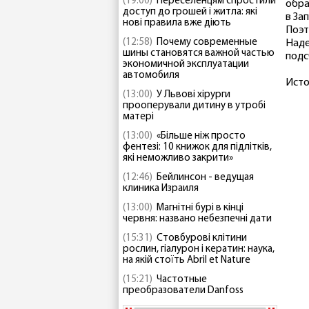
(19:00)
Переселенцям спростили
обра
доступ до грошей і житла: які
в За
нові правила вже діють
Поэт
(12:58)
Почему современные
Наде
шины становятся важной частью
подс
экономичной эксплуатации
автомобиля
Источ
(13:00)
У Львові хірурги
прооперували дитину в утробі
матері
(13:00)
«Більше ніж просто
фентезі: 10 книжок для підлітків,
які неможливо закрити»
(12:46)
Бейлинсон - ведущая
клиника Израиля
(13:00)
Магнітні бурі в кінці
червня: названо небезпечні дати
(15:31)
Стовбурові клітини
рослин, гіалурон і кератин: наука,
на якій стоїть Abril et Nature
(15:21)
Частотные
преобразователи Danfoss