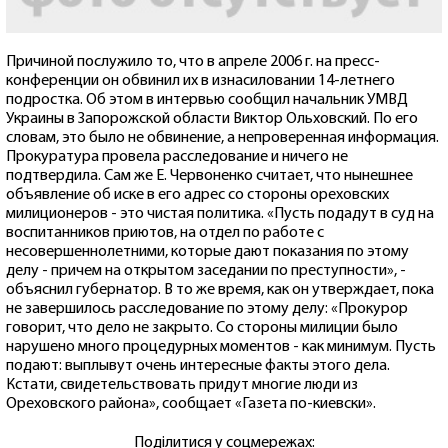
Причиной послужило то, что в апреле 2006 г. на пресс-
конференции он обвинил их в изнасиловании 14-летнего
подростка. Об этом в интервью сообщил начальник УМВД
Украины в Запорожской области Виктор Ольховский. По его
словам, это было не обвинение, а непроверенная информация.
Прокуратура провела расследование и ничего не
подтвердила. Сам же Е. Червоненко считает, что нынешнее
объявление об иске в его адрес со стороны ореховских
милиционеров - это чистая политика. «Пусть подадут в суд на
воспитанников приютов, на отдел по работе с
несовершеннолетними, которые дают показания по этому
делу - причем на открытом заседании по преступности», -
объяснил губернатор. В то же время, как он утверждает, пока
не завершилось расследование по этому делу: «Прокурор
говорит, что дело не закрыто. Со стороны милиции было
нарушено много процедурных моментов - как минимум. Пусть
подают: выплывут очень интересные факты этого дела.
Кстати, свидетельствовать придут многие люди из
Ореховского района», сообщает «Газета по-киевски».
Поділитися у соцмережах: