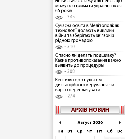
Не вистачає стажу для пенсії: що
можуть отримати українці після
65 років
345
Сучасна освіта в Мелітополі: як
технології долають виклики
війни та зберігають зв'язок із
рідною громадою
310
Опасно ли делать подшивку?
Какие противопоказания важно
выявить до процедуры
308
Вентилятор з пультом
дистанційного керування: чи
варто переплачувати
274
АРХІВ НОВИН
Август 2026
Пн
Вт
Ср
Чт
Пт
Сб
Вс