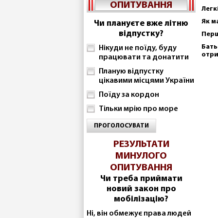
ОПИТУВАННЯ
Легк
Як м
Чи плануєте вже літню
відпустку?
Перш
Бать
Нікуди не поїду, буду
отр
працювати та донатити
Планую відпустку
цікавими місцями України
Поїду за кордон
Тільки мрію про море
ПРОГОЛОСУВАТИ
РЕЗУЛЬТАТИ
МИНУЛОГО
ОПИТУВАННЯ
Чи треба приймати
новий закон про
мобілізацію?
Ні, він обмежує права людей