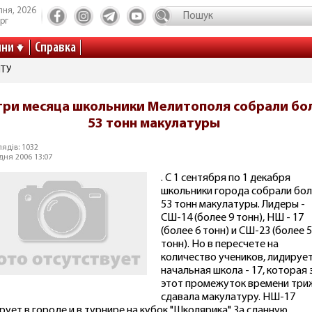
пня, 2026
рг
ини
Справка
ІТУ
три месяца школьники Мелитополя собрали бо
53 тонн макулатуры
ядів: 1032
дня 2006 13:07
. С 1 сентября по 1 декабря
школьники города собрали бо
53 тонн макулатуры. Лидеры -
СШ-14 (более 9 тонн), НШ - 17
(более 6 тонн) и СШ-23 (более 5
тонн). Но в пересчете на
количество учеников, лидируе
начальная школа - 17, которая 
этот промежуток времени тр
сдавала макулатуру. НШ-17
рует в городе и в турнире на кубок "Школярика". За сданную