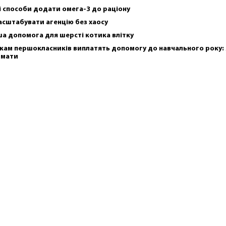
і способи додати омега-3 до раціону
асштабувати агенцію без хаосу
а допомога для шерсті котика влітку
кам першокласників виплатять допомогу до навчального року: 
имати