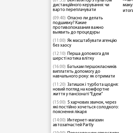
(07:55)
Вентилятор з пультом
маку
дистанційного керування: чи
варто переплачувати
итог
(09:40)
Опасно ли делать
подшивку? Какие
противопоказания важно
выявить до процедуры
(11:00)
Як масштабувати агенцію
без хаосу
(12:10)
Перша допомога для
шерсті котика влітку
(16:00)
Батькам першокласників
виплатять допомогу до
навчального року: як отримати
(11:20)
Затишок і турбота щодня:
новий погляд на комфортне
життя у пансіонаті “Едем”
(15:00)
5 харчових звичок, через
які постійно хочеться солодкого:
пояснення лікаря
(14:00)
Интернет-магазин
автозапчастей Partly