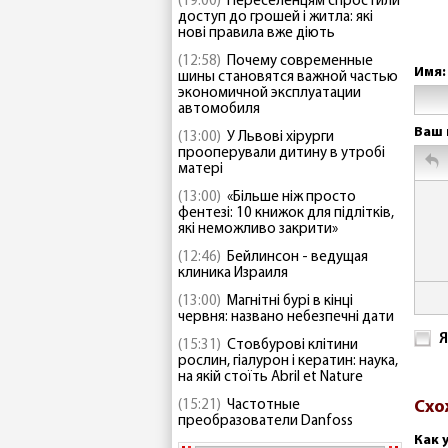
(19:00)
Переселенцям спростили
доступ до грошей і житла: які
нові правила вже діють
(12:58)
Почему современные
Имя:
шины становятся важной частью
экономичной эксплуатации
автомобиля
Ваш 
(13:00)
У Львові хірурги
прооперували дитину в утробі
матері
(13:00)
«Більше ніж просто
фентезі: 10 книжок для підлітків,
які неможливо закрити»
(12:46)
Бейлинсон - ведущая
клиника Израиля
(13:00)
Магнітні бурі в кінці
червня: названо небезпечні дати
Я
(15:31)
Стовбурові клітини
рослин, гіалурон і кератин: наука,
на якій стоїть Abril et Nature
(15:21)
Частотные
Схо
преобразователи Danfoss
Как 