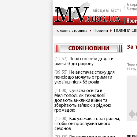
6 сер
Четве
місцеві вісті
Нов
Головна сторінка
Новини
НОВИНИ СВ
За 
СВІЖІ НОВИНИ
(12:57)
Легкі способи додати
омега-3 до раціону
Перегл
15 гру
(09:55)
Не вистачає стажу для
пенсії: що можуть отримати
українці після 65 років
(11:00)
Сучасна освіта в
Мелітополі: як технології
долають виклики війни та
зберігають зв'язок із рідною
громадою
(12:00)
Как ухаживать за грилем,
чтобы он прослужил много
сезонов
лиди