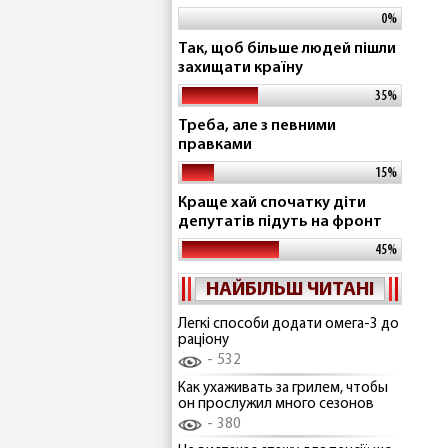
0%
Так, щоб більше людей пішли
захищати країну
35%
Треба, але з певними
правками
15%
Краще хай спочатку діти
депутатів підуть на фронт
45%
НАЙБІЛЬШ ЧИТАНІ
Легкі способи додати омега-3 до
раціону
532
Как ухаживать за грилем, чтобы
он прослужил много сезонов
380