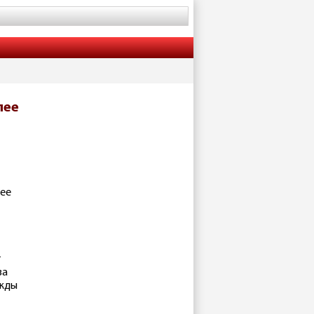
лее
лее
т
за
ижды