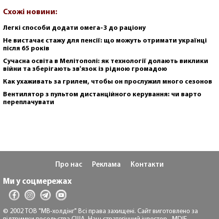
Схожі новини:
Легкі способи додати омега-3 до раціону
Не вистачає стажу для пенсії: що можуть отримати українці
після 65 років
Сучасна освіта в Мелітополі: як технології долають виклики
війни та зберігають зв'язок із рідною громадою
Как ухаживать за грилем, чтобы он прослужил много сезонов
Вентилятор з пультом дистанційного керування: чи варто
переплачувати
Про нас
Реклама
Контакти
Ми у соцмережах
© 2002 ТОВ "МВ-холдінг" Всі права захищені. Сайт виготовлено за