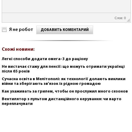
Слов: 0
Я не робот
ДОБАВИТЬ КОМЕНТАРИЙ
Схожі новини:
Легкі способи додати омега-3 до раціону
Не вистачає стажу для пенсії: що можуть отримати українці
після 65 років
Сучасна освіта в Мелітополі: як технології долають виклики
війни та зберігають зв'язок із рідною громадою
Как ухаживать за грилем, чтобы он прослужил много сезонов
Вентилятор з пультом дистанційного керування: чи варто
переплачувати