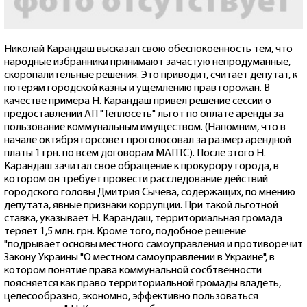
Николай Карандаш высказал свою обеспокоенность тем, что
народные избранники принимают зачастую непродуманные,
скоропалительные решения. Это приводит, считает депутат, к
потерям городской казны и ущемлению прав горожан. В
качестве примера Н. Карандаш привел решение сессии о
предоставлении АП "Теплосеть" льгот по оплате аренды за
пользование коммунальным имуществом. (Напомним, что в
начале октября горсовет проголосовал за размер арендной
платы 1 грн. по всем договорам МАПТС). После этого Н.
Карандаш зачитал свое обращение к прокурору города, в
котором он требует провести расследование действий
городского головы Дмитрия Сычева, содержащих, по мнению
депутата, явные признаки коррупции. При такой льготной
ставка, указывает Н. Карандаш, территориальная громада
теряет 1,5 млн. грн. Кроме того, подобное решение
"подрывает основы местного самоуправления и противоречит
Закону Украины "О местном самоуправлении в Украине", в
котором понятие права коммунальной сосбтвенности
поясняется как право территориальной громады владеть,
целесообразно, экономно, эффективно пользоваться