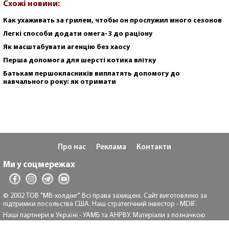
Схожі новини:
Как ухаживать за грилем, чтобы он прослужил много сезонов
Легкі способи додати омега-3 до раціону
Як масштабувати агенцію без хаосу
Перша допомога для шерсті котика влітку
Батькам першокласників виплатять допомогу до
навчального року: як отримати
Про нас
Реклама
Контакти
Ми у соцмережах
© 2002 ТОВ "МВ-холдінг" Всі права захищені. Сайт виготовлено за
підтримки посольства США. Наш стратегічний інвестор - MDIF.
Наші партнери в Україні - УАМБ та АНРВУ. Матеріали з позначкою
"Реклама" та "*" розміщуються на правах реклами.