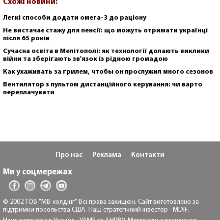
Схожі новини:
Легкі способи додати омега-3 до раціону
Не вистачає стажу для пенсії: що можуть отримати українці
після 65 років
Сучасна освіта в Мелітополі: як технології долають виклики
війни та зберігають зв'язок із рідною громадою
Как ухаживать за грилем, чтобы он прослужил много сезонов
Вентилятор з пультом дистанційного керування: чи варто
переплачувати
Про нас
Реклама
Контакти
Ми у соцмережах
© 2002 ТОВ "МВ-холдінг" Всі права захищені. Сайт виготовлено за
підтримки посольства США. Наш стратегічний інвестор - MDIF.