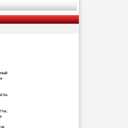
дный
х-
аты.
еты,
в
ой