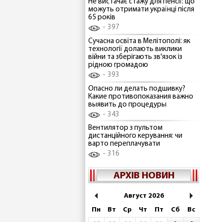
Не вистачає стажу для пенсії: що
можуть отримати українці після
65 років
397
Сучасна освіта в Мелітополі: як
технології долають виклики
війни та зберігають зв'язок із
рідною громадою
393
Опасно ли делать подшивку?
Какие противопоказания важно
выявить до процедуры
343
Вентилятор з пультом
дистанційного керування: чи
варто переплачувати
316
АРХІВ НОВИН
Август 2026
Пн
Вт
Ср
Чт
Пт
Сб
Вс