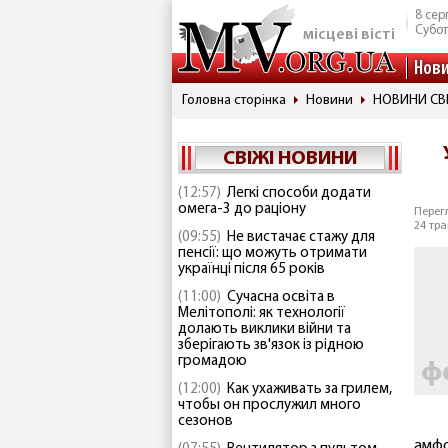
8 сер
Субо
місцеві вісті
Нов
Головна сторінка
Новини
НОВИНИ СВ
СВІЖІ НОВИНИ
(12:57)
Легкі способи додати
омега-3 до раціону
Перегл
24 тра
(09:55)
Не вистачає стажу для
пенсії: що можуть отримати
українці після 65 років
(11:00)
Сучасна освіта в
Мелітополі: як технології
долають виклики війни та
зберігають зв'язок із рідною
громадою
(12:00)
Как ухаживать за грилем,
чтобы он прослужил много
сезонов
амфо