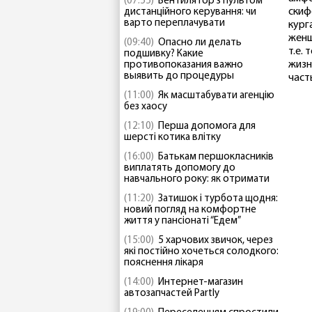
(07:55)
Вентилятор з пультом
скиф
дистанційного керування: чи
варто переплачувати
кург
женщ
(09:40)
Опасно ли делать
т.е.
подшивку? Какие
жизн
противопоказания важно
выявить до процедуры
част
(11:00)
Як масштабувати агенцію
без хаосу
(12:10)
Перша допомога для
шерсті котика влітку
(16:00)
Батькам першокласників
виплатять допомогу до
навчального року: як отримати
(11:20)
Затишок і турбота щодня:
новий погляд на комфортне
життя у пансіонаті “Едем”
(15:00)
5 харчових звичок, через
які постійно хочеться солодкого:
пояснення лікаря
(14:00)
Интернет-магазин
автозапчастей Partly