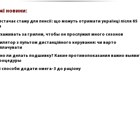
жі новини:
истачає стажу для пенсії: що можуть отримати українці після 65
в
ухаживать за грилем, чтобы он прослужил много сезонов
илятор з пультом дистанційного керування: чи варто
плачувати
но ли делать подшивку? Какие противопоказания важно выяви
роцедуры
і способи додати омега-3 до раціону