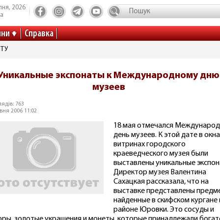
пня, 2026
та
ини
Справка
ІТУ
Уникальные экспонаты к Международному дню
музеев
ядів: 763
вня 2006 11:02
18 мая отмечался Междунаро
день музеев. К этой дате в окна
витринах городского
краеведческого музея были
выставлены уникальные экспон
Директор музея Валентина
Сахацкая рассказала, что на
выставке представлены предм
найденные в скифском кургане 
районе Юровки. Это сосуды и
ры, золотые украшения и монеты, которые принадлежали богат