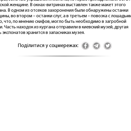
ской женщине. В окнах-витринах выставлен также макет этого
ана. В одном из отсеков захоронения были обнаружены останки
ины, во втором – останки слуг, а в третьем – повозка с лошадьми
 то, что, по мнению скифов, могло быть необходимо в загробной
и. Часть находок из кургана отправили в киевский музей, другая
ь экспонатов хранится в запасниках музея.
Поділитися у соцмережах: