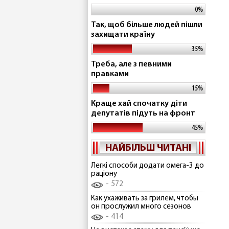
0%
Так, щоб більше людей пішли
захищати країну
35%
Треба, але з певними
правками
15%
Краще хай спочатку діти
депутатів підуть на фронт
45%
НАЙБІЛЬШ ЧИТАНІ
Легкі способи додати омега-3 до
раціону
572
Как ухаживать за грилем, чтобы
он прослужил много сезонов
414