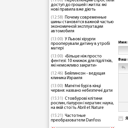
(19:00)
Переселенцям спростили
доступ до грошей і житла: які
нові правила вже діють
(12:58)
Почему современные
шины становятся важной частью
экономичной эксплуатации
автомобиля
(13:00)
У Львові хірурги
Имя:
прооперували дитину в утробі
матері
(13:00)
«Більше ніж просто
Ваш 
фентезі: 10 книжок для підлітків,
які неможливо закрити»
(12:46)
Бейлинсон - ведущая
клиника Израиля
(13:00)
Магнітні бурі в кінці
червня: названо небезпечні дати
(15:31)
Стовбурові клітини
рослин, гіалурон і кератин: наука,
на якій стоїть Abril et Nature
(15:21)
Частотные
Я
преобразователи Danfoss