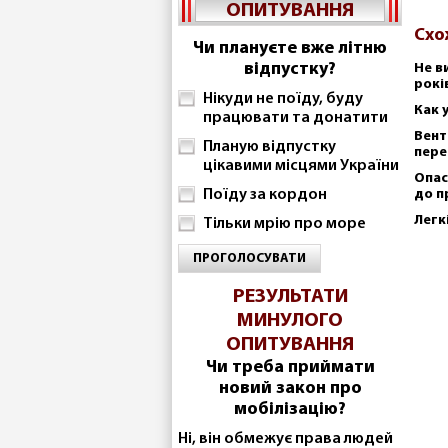
ОПИТУВАННЯ
Схо
Чи плануєте вже літню
відпустку?
Не в
рокі
Нікуди не поїду, буду
Как 
працювати та донатити
Вент
Планую відпустку
пере
цікавими місцями України
Опас
Поїду за кордон
до п
Легк
Тільки мрію про море
ПРОГОЛОСУВАТИ
РЕЗУЛЬТАТИ
МИНУЛОГО
ОПИТУВАННЯ
Чи треба приймати
новий закон про
мобілізацію?
Ні, він обмежує права людей