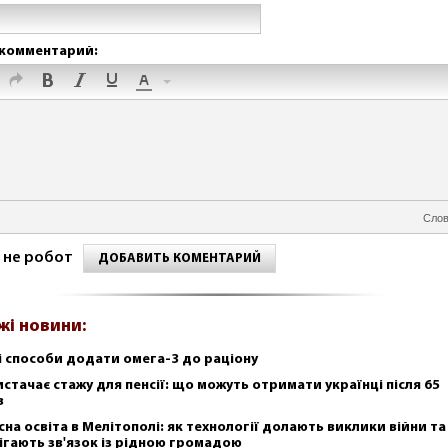
комментарий:
Слов
 не робот
ДОБАВИТЬ КОМЕНТАРИЙ
жі новини:
і способи додати омега-3 до раціону
истачає стажу для пенсії: що можуть отримати українці після 65
в
сна освіта в Мелітополі: як технології долають виклики війни та
ігають зв'язок із рідною громадою