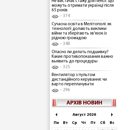
Не вистачає стажу для пенсії: що
можуть отримати українці після
65 років
374
Сучасна освіта в Мелітополі: як
технології долають виклики
війни та зберігають зв'язок із
рідною громадою
348
Опасно ли делать подшивку?
Какие противопоказания важно
выявить до процедуры
325
Вентилятор з пультом
дистанційного керування: чи
варто переплачувати
296
АРХІВ НОВИН
Август 2026
Пн
Вт
Ср
Чт
Пт
Сб
Вс