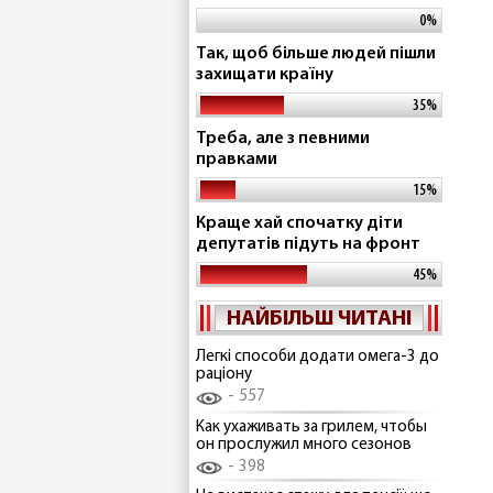
0%
Так, щоб більше людей пішли
захищати країну
35%
Треба, але з певними
правками
15%
Краще хай спочатку діти
депутатів підуть на фронт
45%
НАЙБІЛЬШ ЧИТАНІ
Легкі способи додати омега-3 до
раціону
557
Как ухаживать за грилем, чтобы
он прослужил много сезонов
398