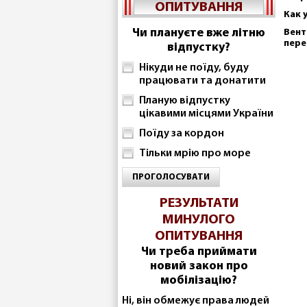
ОПИТУВАННЯ
Как 
Чи плануєте вже літню
Вент
пере
відпустку?
Нікуди не поїду, буду
працювати та донатити
Планую відпустку
цікавими місцями України
Поїду за кордон
Тільки мрію про море
ПРОГОЛОСУВАТИ
РЕЗУЛЬТАТИ
МИНУЛОГО
ОПИТУВАННЯ
Чи треба приймати
новий закон про
мобілізацію?
Ні, він обмежує права людей