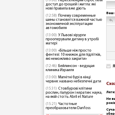
(19:00)
Переселенцям спростили
доступ до грошей і житла: які
нові правила вже діють
Ваш 
(12:58)
Почему современные
шины становятся важной частью
экономичной эксплуатации
автомобиля
(13:00)
У Львові хірурги
прооперували дитину в утробі
матері
(13:00)
«Більше ніж просто
фентезі: 10 книжок для підлітків,
які неможливо закрити»
(12:46)
Бейлинсон - ведущая
Я
клиника Израиля
(13:00)
Магнітні бурі в кінці
червня: названо небезпечні дати
Схо
(15:31)
Стовбурові клітини
Легк
рослин, гіалурон і кератин: наука,
на якій стоїть Abril et Nature
Не в
рокі
(15:21)
Частотные
преобразователи Danfoss
Суча
збер