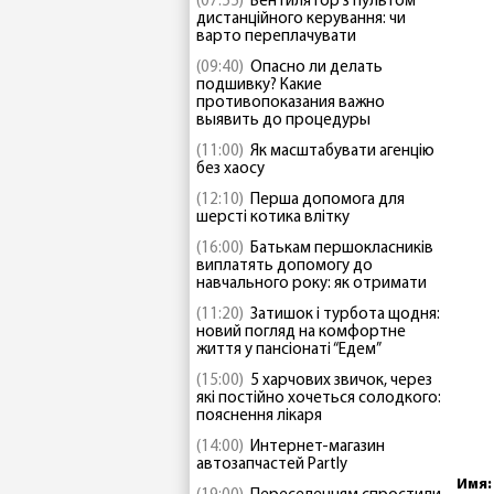
(07:55)
Вентилятор з пультом
дистанційного керування: чи
варто переплачувати
(09:40)
Опасно ли делать
подшивку? Какие
противопоказания важно
выявить до процедуры
(11:00)
Як масштабувати агенцію
без хаосу
(12:10)
Перша допомога для
шерсті котика влітку
(16:00)
Батькам першокласників
виплатять допомогу до
навчального року: як отримати
(11:20)
Затишок і турбота щодня:
новий погляд на комфортне
життя у пансіонаті “Едем”
(15:00)
5 харчових звичок, через
які постійно хочеться солодкого:
пояснення лікаря
(14:00)
Интернет-магазин
автозапчастей Partly
Имя: