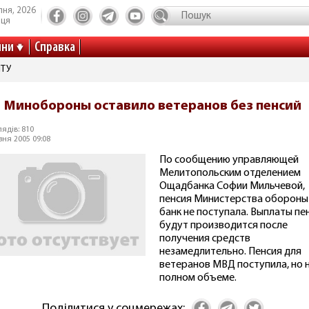
пня, 2026
иця
ини
Справка
ІТУ
Минобороны оставило ветеранов без пенсий
ядів: 810
зня 2005 09:08
По сообщению управляющей
Мелитопольским отделением
Ощадбанка Софии Мильчевой,
пенсия Министерства обороны
банк не поступала. Выплаты пе
будут производится после
получения средств
незамедлительно. Пенсия для
ветеранов МВД поступила, но н
полном объеме.
Поділитися у соцмережах: