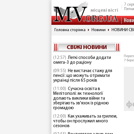
7 сер
Пятн
місцеві вісті
Нов
Головна сторінка
Новини
НОВИНИ СВ
СВІЖІ НОВИНИ
Перегл
(12:57)
Легкі способи додати
7 бере
омега-3 до раціону
(09:55)
Не вистачає стажу для
пенсії: що можуть отримати
українці після 65 років
(11:00)
Сучасна освіта в
Мелітополі: як технології
долають виклики війни та
зберігають зв'язок із рідною
громадою
(12:00)
Как ухаживать за грилем,
чтобы он прослужил много
сезонов